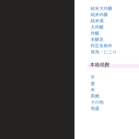
純米大吟醸
純米吟醸
純米酒
大吟醸
吟醸
本醸造
特定名称外
発泡・にごり
本格焼酎
芋
麦
米
黒糖
その他
泡盛