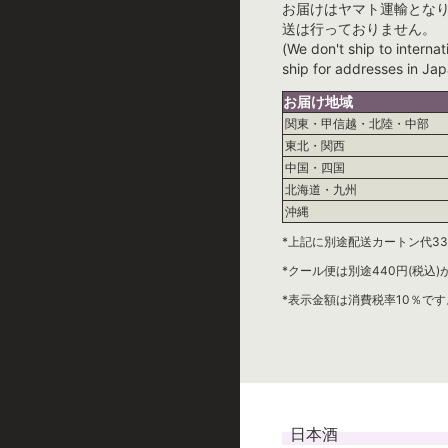
お届けはヤマト運輸とな
送は行っておりません。
(We don't ship to internat
ship for addresses in Jap
お届け地域
関東・甲信越・北陸・中部
東北・関西
中国・四国
北海道・九州
沖縄
*上記に別途配送カートン代33
*クール便は別途440円(税込
*表示金額は消費税率10％です
日本酒