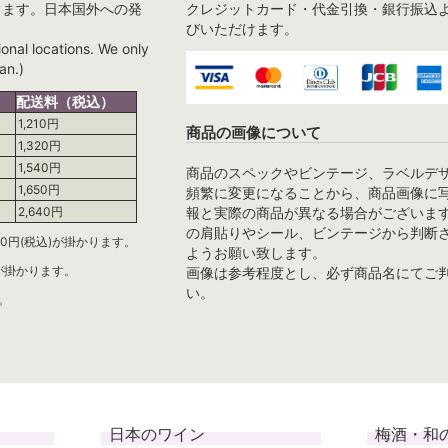
ります。日本国外への発
クレジットカード・代金引換・銀行振込
びいただけます。
ional locations. We only
an.)
配送料（税込）
1,210円
商品の画像について
1,320円
1,540円
商品のスペックやビンテージ、ラベルデ
1,650円
頻繁に変更になることから、商品画像に
報と実際の商品が異なる場合がございま
2,640円
の肩貼りやシール、ビンテージから判断
0円(税込)が掛かります。
ようお願い致します。
)が掛かります。
画像は参考程度とし、必ず商品名にてご
い。
。
日本のワイン
梅酒・和