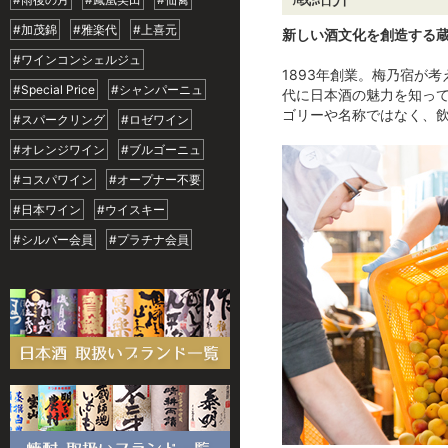
#加茂錦
#雅楽代
#上喜元
新しい酒文化を創造する
#ワインコンシェルジュ
1893年創業。梅乃宿が
#Special Price
#シャンパーニュ
代に日本酒の魅力を知っ
ゴリーや名称ではなく、
#スパークリング
#ロゼワイン
#オレンジワイン
#ブルゴーニュ
#コスパワイン
#オープナー不要
#日本ワイン
#ウイスキー
#シルバー会員
#プラチナ会員