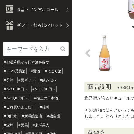
食品・ノンアルコール
ギフト・飲み比べセット
#都道府県から日本酒を探す
#2026受賞酒
#夏酒
#にごり酒
#予約
#夏ギフト
#飲み比べ
商品説明
※画像は
#🍶3,000円～
#🍶5,000円～
梅乃宿が誇るリキュール
#🍶10,000円～
#極上の日本酒
#これ買いました！
#雄町
その魅力はなんといって
しました。とろりとした
#朝日米
#新澤醸造店
#磯自慢
#森嶋
#天美
#東洋美人
蔵紹介
#雨後の月
#鳳凰美田
#仙禽