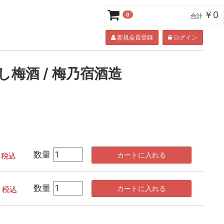
￥0
0
合計
新規会員登録
ログイン
し梅酒 / 梅乃宿酒造
数量
カートに入れる
税込
数量
カートに入れる
税込