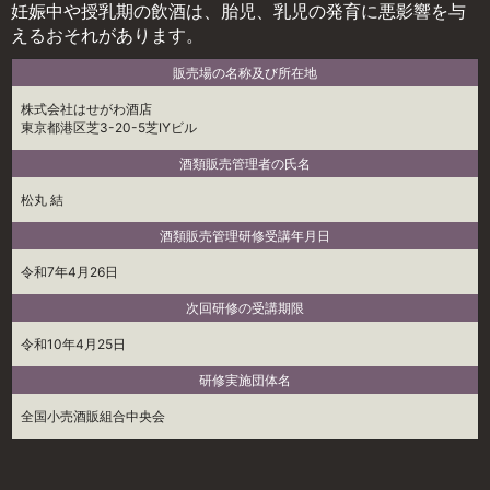
妊娠中や授乳期の飲酒は、胎児、乳児の発育に悪影響を与
えるおそれがあります。
販売場の名称及び所在地
株式会社はせがわ酒店
東京都港区芝3-20-5芝IYビル
酒類販売管理者の氏名
松丸 結
酒類販売管理研修受講年月日
令和7年4月26日
次回研修の受講期限
令和10年4月25日
研修実施団体名
全国小売酒販組合中央会