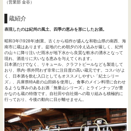
（営業部 金谷）
蔵紹介
表現したのは紀州の風土、四季の恵みを形にしたお酒。
昭和3年(1928年)創業。古くから稲作が盛んな和歌山県の南西、海
南市に蔵はあります。盆地のため朝夕の冷え込みが厳しく、紀州
の山々に降り注いだ雨水が地下水から良質な軟水の湧水となって
現れ、酒造りに大いなる恵みを与えてくれます。
日本酒だけでなく、リキュール、クラフトビールなども製造して
おり、県内･県外問わず非常に注目度の高い蔵元です。コスパがよ
く、日本酒を飲む入口としてもオススメしやすい「紀土シリー
ズ」、兵庫県特A産の山田錦を使用し、食事のメイン料理に合わせ
るような厚みのあるお酒「無量山シリーズ」とラインナップが豊
かなのも蔵の特徴です。自社田や自社畑への取り組みも積極的に
行っており、今後の動向に目が離せません。