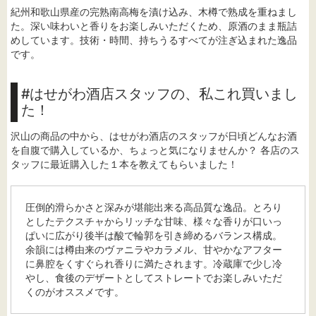
紀州和歌山県産の完熟南高梅を漬け込み、木樽で熟成を重ねまし
た。深い味わいと香りをお楽しみいただくため、原酒のまま瓶詰
めしています。技術・時間、持ちうるすべてが注ぎ込まれた逸品
です。
#はせがわ酒店スタッフの、私これ買いまし
た！
沢山の商品の中から、はせがわ酒店のスタッフが日頃どんなお酒
を自腹で購入しているか、ちょっと気になりませんか？ 各店のス
タッフに最近購入した１本を教えてもらいました！
圧倒的滑らかさと深みが堪能出来る高品質な逸品。とろり
としたテクスチャからリッチな甘味、様々な香りが口いっ
ぱいに広がり後半は酸で輪郭を引き締めるバランス構成。
余韻には樽由来のヴァニラやカラメル、甘やかなアフター
に鼻腔をくすぐられ香りに満たされます。冷蔵庫で少し冷
やし、食後のデザートとしてストレートでお楽しみいただ
くのがオススメです。