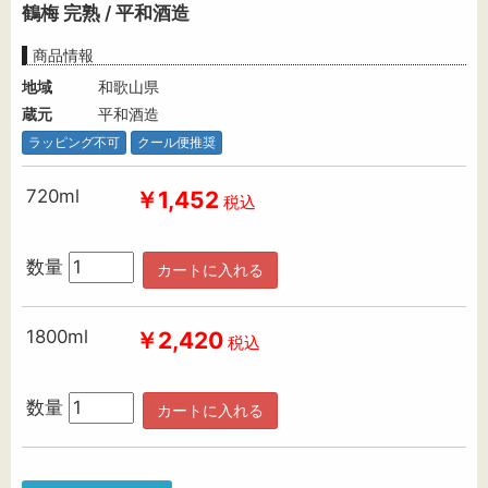
鶴梅 完熟 / 平和酒造
商品情報
地域
和歌山県
蔵元
平和酒造
ラッピング不可
クール便推奨
720ml
￥1,452
税込
数量
カートに入れる
1800ml
￥2,420
税込
数量
カートに入れる