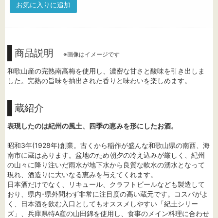
お気に入りに追加
商品説明
※画像はイメージです
和歌山産の完熟南高梅を使用し、濃密な甘さと酸味を引き出しま
した。完熟の旨味を抽出された香りと味わいを楽しめます。
蔵紹介
表現したのは紀州の風土、四季の恵みを形にしたお酒。
昭和3年(1928年)創業。古くから稲作が盛んな和歌山県の南西、海
南市に蔵はあります。盆地のため朝夕の冷え込みが厳しく、紀州
の山々に降り注いだ雨水が地下水から良質な軟水の湧水となって
現れ、酒造りに大いなる恵みを与えてくれます。
日本酒だけでなく、リキュール、クラフトビールなども製造して
おり、県内･県外問わず非常に注目度の高い蔵元です。コスパがよ
く、日本酒を飲む入口としてもオススメしやすい「紀土シリー
ズ」、兵庫県特A産の山田錦を使用し、食事のメイン料理に合わせ