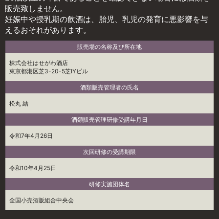
販売致しません。
妊娠中や授乳期の飲酒は、胎児、乳児の発育に悪影響を与
えるおそれがあります。
販売場の名称及び所在地
株式会社はせがわ酒店
東京都港区芝3-20-5芝IYビル
酒類販売管理者の氏名
松丸 結
酒類販売管理研修受講年月日
令和7年4月26日
次回研修の受講期限
令和10年4月25日
研修実施団体名
全国小売酒販組合中央会