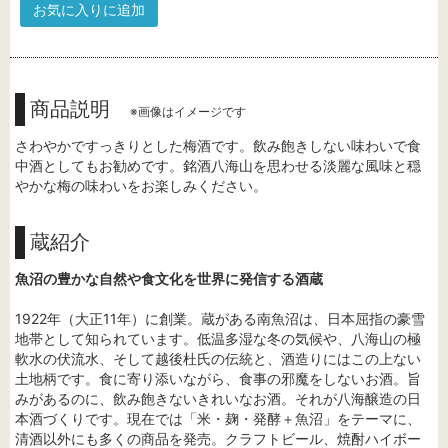
お気に入りに追加
商品説明
※画像はイメージです
さわやかですっきりとした梅酒です。飲み飽きしない味わいで食
中酒としてもお勧めです。銘酒八海山を思わせる淡麗な風味と穏
やかな梅の味わいをお楽しみください。
蔵紹介
魚沼の豊かな自然や食文化を世界に発信する酒蔵
1922年（大正11年）に創業。蔵がある南魚沼は、日本屈指の豪雪
地帯として知られています。低温多湿な冬の気候や、八海山の極
軟水の伏流水、そして越後杜氏の伝統と、酒造りにはこの上ない
土地柄です。食に寄り添いながら、食事の邪魔をしないお酒。旨
みがあるのに、飲み飽きないきれいなお酒。それが八海醸造の日
本酒づくりです。現在では「米・麹・発酵＋魚沼」をテーマに、
清酒以外にも多くの商品を発売。クラフトビール、焼酎ハイボー