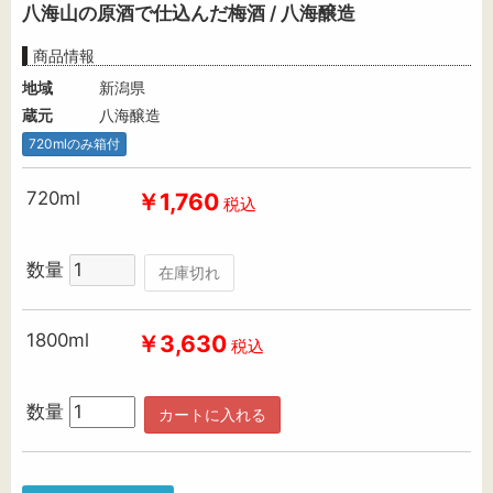
八海山の原酒で仕込んだ梅酒 / 八海醸造
商品情報
地域
新潟県
蔵元
八海醸造
720mlのみ箱付
720ml
￥1,760
税込
数量
在庫切れ
1800ml
￥3,630
税込
数量
カートに入れる