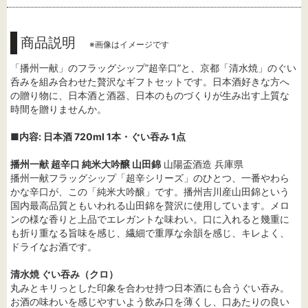
商品説明
※画像はイメージです
「播州一献」のフラッグシップ”超辛口”と、京都「清水焼」のぐい
呑みを組み合わせた贅沢なギフトセットです。日本酒好きな方へ
の贈り物に、日本酒と酒器、日本のものづくりが生み出す上質な
時間を贈りませんか。
■内容: 日本酒 720ml 1本・ぐい吞み 1点
播州一献 超辛口 純米大吟醸 山田錦
山陽盃酒造 兵庫県
播州一献フラッグシップ「超辛シリーズ」のひとつ、一番やわら
かな辛口が、この「純米大吟醸」です。播州吉川産山田錦という
国内最高品質ともいわれる山田錦を贅沢に使用しています。メロ
ンの様な香りと上品でエレガントな味わい。口に入れると幾重に
も折り重なる旨味を感じ、繊細で重厚な余韻を感じ、キレよく、
ドライなお酒です。
清水焼 ぐい吞み（クロ）
丸みとキリっとした印象を合わせ持つ日本酒にも合うぐい吞み。
お酒の味わいを感じやすいよう飲み口を薄くし、口あたりの良い