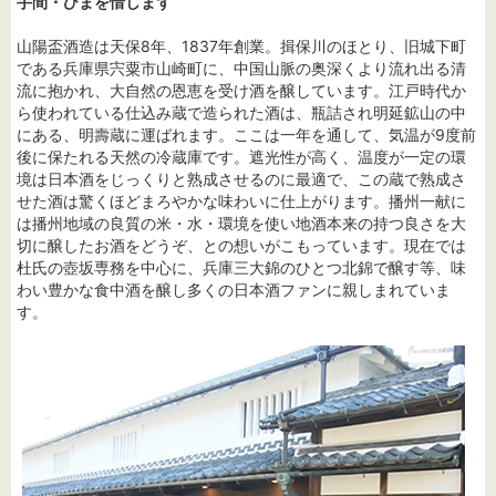
手間・ひまを惜しまず
山陽盃酒造は天保8年、1837年創業。揖保川のほとり、旧城下町
である兵庫県宍粟市山崎町に、中国山脈の奥深くより流れ出る清
流に抱かれ、大自然の恩恵を受け酒を醸しています。江戸時代か
ら使われている仕込み蔵で造られた酒は、瓶詰され明延鉱山の中
にある、明壽蔵に運ばれます。ここは一年を通して、気温が9度前
後に保たれる天然の冷蔵庫です。遮光性が高く、温度が一定の環
境は日本酒をじっくりと熟成させるのに最適で、この蔵で熟成さ
せた酒は驚くほどまろやかな味わいに仕上がります。播州一献に
は播州地域の良質の米・水・環境を使い地酒本来の持つ良さを大
切に醸したお酒をどうぞ、との想いがこもっています。現在では
杜氏の壺坂専務を中心に、兵庫三大錦のひとつ北錦で醸す等、味
わい豊かな食中酒を醸し多くの日本酒ファンに親しまれていま
す。