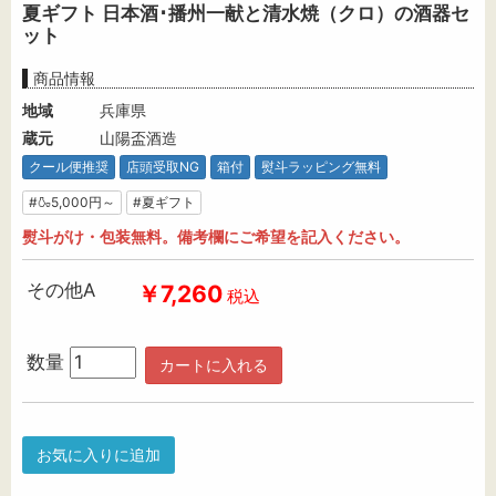
夏ギフト 日本酒･播州一献と清水焼（クロ）の酒器セ
ット
商品情報
地域
兵庫県
蔵元
山陽盃酒造
クール便推奨
店頭受取NG
箱付
熨斗ラッピング無料
#🍶5,000円～
#夏ギフト
熨斗がけ・包装無料。備考欄にご希望を記入ください。
その他A
￥7,260
税込
数量
カートに入れる
お気に入りに追加