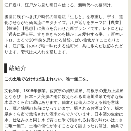
江戸返り。江戸から見た明日を信じる、新時代への幕開け。
後世に残すべき江戸時代の酒造法「生もと」を尊重し、守り、進
化させながら仙禽流にモダナイズ。江戸返りをテーマに【農業】
【技法】【思想】に焦点を合わせた新ブランドです。レトロとは
「過去に遡る事。古き良きものを懐かしみ愛好する事。」新生レ
トロ、まるで20年前を思わせる甘酸っぱい仙禽がそこにありま
す。江戸返りの中で唯一味わえる雄町米、共に歩んだ軌跡をたど
ります。壱式は火入れを指します。
蔵紹介
この土地でなければ生まれない、唯一無二を。
文化3年、1806年創業。佐賀県の嬉野温泉、島根県の斐乃上温泉
とならび、日本三大美肌の湯に数えられる喜連川温泉で有名な栃
木県さくら市に蔵はあります。仙禽とは仙人に使える鶴を意味
し、蔵と銘柄の名前になっています。醸されるお酒は全て、栃木
県さくら市で栽培された酒米からできています。日本酒の生命は
水。仕込み水と同じ水で育った米で醸されるお酒の味わいはまさ
に唯一無二。土地の個性が余すことなく詰まったお酒は、仙禽で