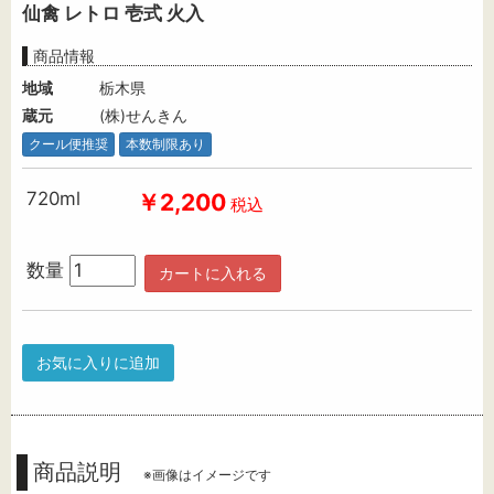
仙禽 レトロ 壱式 火入
商品情報
地域
栃木県
蔵元
(株)せんきん
クール便推奨
本数制限あり
720ml
￥2,200
税込
数量
カートに入れる
お気に入りに追加
商品説明
※画像はイメージです