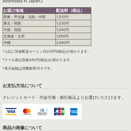
addresses in Japan.)
お届け地域
配送料（税込）
関東・甲信越・北陸・中部
1,210円
東北・関西
1,320円
中国・四国
1,540円
北海道・九州
1,650円
沖縄
2,640円
*上記に別途配送カートン代330円(税込)が掛かります。
*クール便は別途440円(税込)が掛かります。
*表示金額は消費税率10％です。
お支払方法について
クレジットカード・代金引換・銀行振込よりお選びいただけます。
商品の画像について