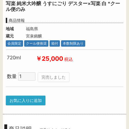
写楽 純米大吟醸 うすにごり デスター×写楽 白 *クー
ル便のみ
商品情報
地域
福島県
蔵元
宮泉銘醸
会員限定
クール便推奨
箱付
本数制限あり
720ml
￥25,000
税込
数量
完売しました
お気に入りに追加