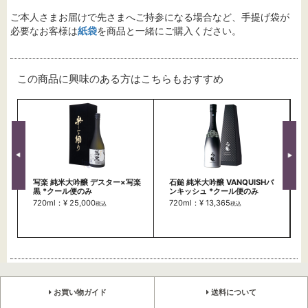
ご本人さまお届けで先さまへご持参になる場合など、手提げ袋が
必要なお客様は
紙袋
を商品と一緒にご購入ください。
この商品に興味のある方はこちらもおすすめ
写楽 純米大吟醸 デスター×写楽
石鎚 純米大吟醸 VANQUISHバ
黒 *クール便のみ
ンキッシュ *クール便のみ
720ml：¥ 25,000
720ml：¥ 13,365
税込
税込
お買い物ガイド
送料について