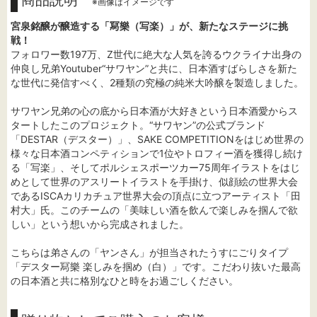
商品説明
※画像はイメージです
宮泉銘醸が醸造する「冩樂（写楽）」が、新たなステージに挑
戦！
フォロワー数197万、Z世代に絶大な人気を誇るウクライナ出身の
仲良し兄弟Youtuber“サワヤン”と共に、日本酒すばらしさを新た
な世代に発信すべく、2種類の究極の純米大吟醸を製造しました。
サワヤン兄弟の心の底から日本酒が大好きという日本酒愛からス
タートしたこのプロジェクト。“サワヤン”の公式ブランド
「DESTAR（デスター）」、SAKE COMPETITIONをはじめ世界の
様々な日本酒コンペティションで1位やトロフィー酒を獲得し続け
る「写楽」、そしてポルシェスポーツカー75周年イラストをはじ
めとして世界のアスリートイラストを手掛け、似顔絵の世界大会
であるISCAカリカチュア世界大会の頂点に立つアーティスト「田
村大」氏。このチームの「美味しい酒を飲んで楽しみを掴んで欲
しい」という想いから完成されました。
こちらは弟さんの「ヤンさん」が担当されたうすにごりタイプ
「デスター冩樂 楽しみを掴め（白）」です。こだわり抜いた最高
の日本酒と共に格別なひと時をお過ごしください。