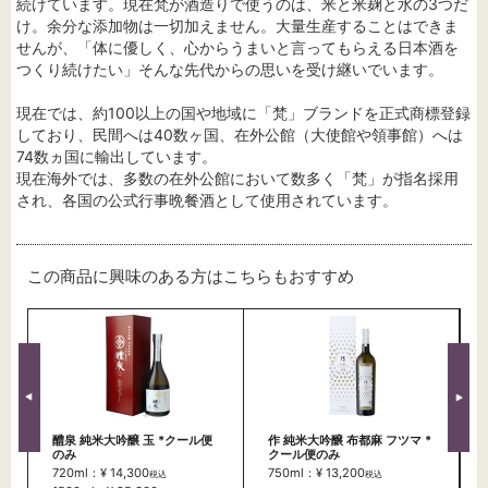
続けています。現在梵が酒造りで使うのは、米と米麹と水の3つだ
け。余分な添加物は一切加えません。大量生産することはできま
せんが、「体に優しく、心からうまいと言ってもらえる日本酒を
つくり続けたい」そんな先代からの思いを受け継いでいます。
現在では、約100以上の国や地域に「梵」ブランドを正式商標登録
しており、民間へは40数ヶ国、在外公館（大使館や領事館）へは
74数ヵ国に輸出しています。
現在海外では、多数の在外公館において数多く「梵」が指名採用
され、各国の公式行事晩餐酒として使用されています。
この商品に興味のある方はこちらもおすすめ
醴泉 純米大吟醸 玉 *クール便
作 純米大吟醸 布都麻 フツマ *
のみ
クール便のみ
720ml：¥ 14,300
750ml：¥ 13,200
税込
税込