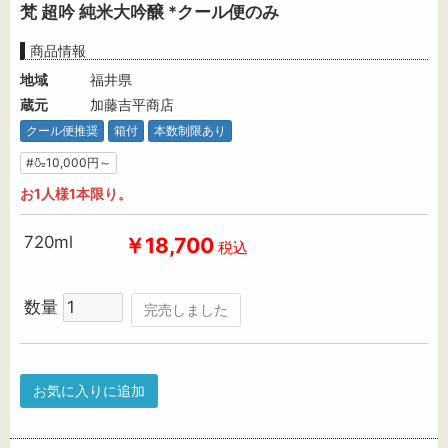
梵 超吟 純米大吟醸 *クール便のみ
商品情報
地域
福井県
蔵元
加藤吉平商店
クール便推奨
箱付
本数制限あり
#🍶10,000円～
お1人様1本限り。
720ml
￥18,700
税込
数量
完売しました
お気に入りに追加