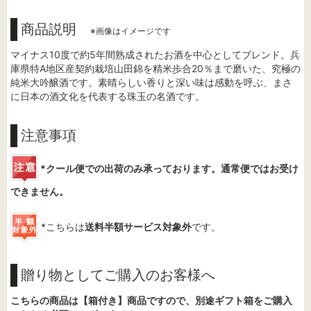
商品説明
※画像はイメージです
マイナス10度で約5年間熟成されたお酒を中心としてブレンド。兵
庫県特A地区産契約栽培山田錦を精米歩合20％まで磨いた、究極の
純米大吟醸酒です。素晴らしい香りと深い味は感動を呼ぶ、まさ
に日本の酒文化を代表する珠玉の名酒です。
注意事項
*クール便での出荷のみ承っております。通常便ではお受け
できません。
*こちらは
送料半額サービス対象外
です。
贈り物としてご購入のお客様へ
こちらの商品は【箱付き】商品ですので、別途ギフト箱をご購入