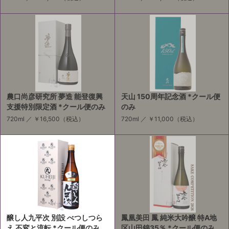
農口尚彦研究所 夢造 能登復興
天山 150周年記念酒 *クール便
支援特別限定酒 *クール便のみ
のみ
720ml ／
￥16,500
（税込）
720ml ／
￥11,000
（税込）
醸し人九平次 別設 べつしつら
鳳凰美田 鳳 純米大吟醸 特A地
え 不変と流転 *クール便のみ
区山田錦35％ *クール便のみ