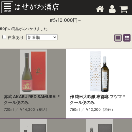
MENU
#🍶10,000円～
50
件
の商品がみつかりました。
在庫あり
赤武 AKABU RED SAMURAI *
作 純米大吟醸 布都麻 フツマ *
クール便のみ
クール便のみ
720ml ／
￥14,300
（税込）
750ml ／
￥13,200
（税込）