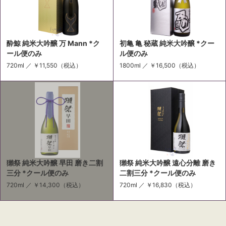
酔鯨 純米大吟醸 万 Mann *ク
初亀 亀 秘蔵 純米大吟醸 *クー
ール便のみ
ル便のみ
720ml ／
￥11,550
（税込）
1800ml ／
￥16,500
（税込）
獺祭 純米大吟醸 早田 磨き二割
獺祭 純米大吟醸 遠心分離 磨き
三分 *クール便のみ
二割三分 *クール便のみ
720ml ／
￥14,300
（税込）
720ml ／
￥16,830
（税込）