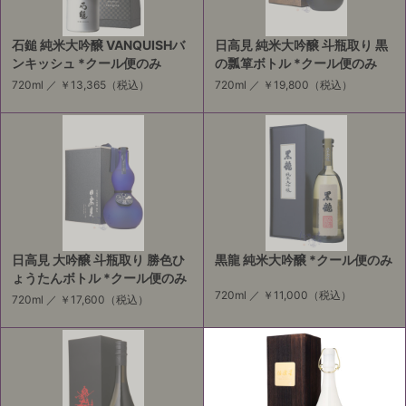
石鎚 純米大吟醸 VANQUISHバ
日高見 純米大吟醸 斗瓶取り 黒
ンキッシュ *クール便のみ
の瓢箪ボトル *クール便のみ
720ml ／
￥13,365
（税込）
720ml ／
￥19,800
（税込）
日高見 大吟醸 斗瓶取り 勝色ひ
黒龍 純米大吟醸 *クール便のみ
ょうたんボトル *クール便のみ
720ml ／
￥11,000
（税込）
720ml ／
￥17,600
（税込）