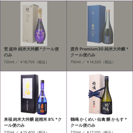
梵 超吟 純米大吟醸 *クール便
渡舟 Premium30 純米大吟醸 *
のみ
クール便のみ
720ml ／
￥18,700
（税込）
750ml ／
￥14,520
（税込）
来福 純米大吟醸 超精米 8% *ク
鶴鳴 かくめい 仙禽 醸 かもす *
ール便のみ
クール便のみ
720ml ／
￥15,400
（税込）
720ml ／
￥12,100
（税込）