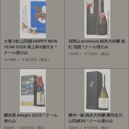
大嶺 2粒 山田錦 HAPPY NEW
浅間山 premium 純米大吟醸 秘
YEAR 2026 馬上杯2個付き *
幻 別誂 *クール便のみ
クール便のみ
720ml ／
￥11,000
（税込）
その他A ／
￥50,000
（税込）
磯自慢 Adagio 2025 *クール
播州一献 純米大吟醸 播州吉川
便のみ
山田錦30 *クール便のみ
720ml ／
￥29,700
（税込）
720ml ／
￥11,000
（税込）