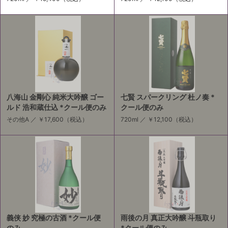
八海山 金剛心 純米大吟醸 ゴー
七賢 スパークリング 杜ノ奏 *
ルド 浩和蔵仕込 *クール便のみ
クール便のみ
その他A ／
￥17,600
（税込）
720ml ／
￥12,100
（税込）
義侠 妙 究極の古酒 *クール便
雨後の月 真正大吟醸 斗瓶取り
のみ
*クール便のみ