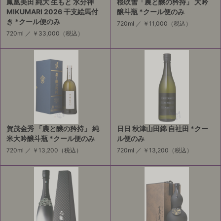
鳳凰美田 純大 生もと 水分神
桜吹雪「農と醸の矜持」 大吟
MIKUMARI 2026 干支絵馬付
醸斗瓶 *クール便のみ
き *クール便のみ
720ml ／
￥11,000
（税込）
720ml ／
￥33,000
（税込）
賀茂金秀 「農と醸の矜持」 純
日日 秋津山田錦 自社田 *クー
米大吟醸斗瓶 *クール便のみ
ル便のみ
720ml ／
￥13,200
（税込）
720ml ／
￥13,200
（税込）