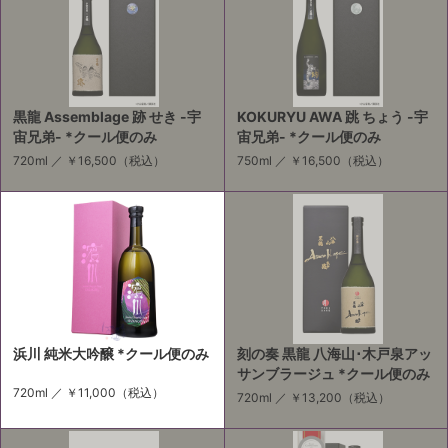
黒龍 Assemblage 跡 せき -宇
KOKURYU AWA 跳 ちょう -宇
宙兄弟- *クール便のみ
宙兄弟- *クール便のみ
720ml ／
￥16,500
（税込）
750ml ／
￥16,500
（税込）
浜川 純米大吟醸 *クール便のみ
刻の奏 黒龍 八海山･木戸泉アッ
サンブラージュ *クール便のみ
720ml ／
￥11,000
（税込）
720ml ／
￥13,200
（税込）