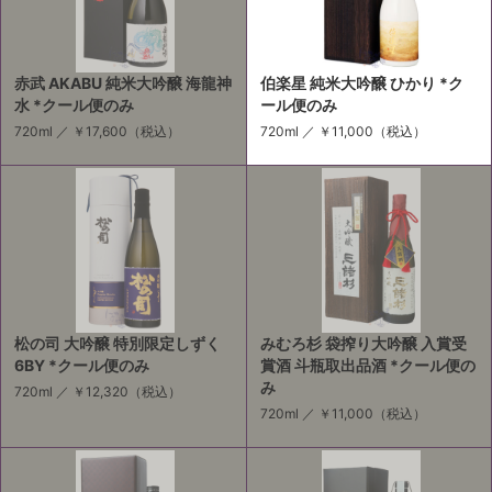
赤武 AKABU 純米大吟醸 海龍神
伯楽星 純米大吟醸 ひかり *ク
水 *クール便のみ
ール便のみ
720ml ／
￥17,600
（税込）
720ml ／
￥11,000
（税込）
松の司 大吟醸 特別限定しずく
みむろ杉 袋搾り大吟醸 入賞受
6BY *クール便のみ
賞酒 斗瓶取出品酒 *クール便の
み
720ml ／
￥12,320
（税込）
720ml ／
￥11,000
（税込）