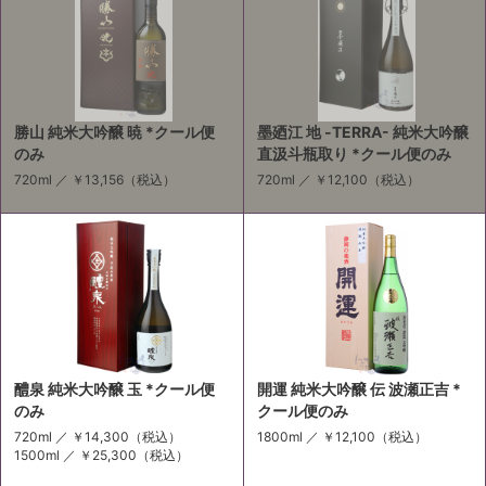
勝山 純米大吟醸 暁 *クール便
墨廼江 地 -TERRA- 純米大吟醸
のみ
直汲斗瓶取り *クール便のみ
720ml ／
￥13,156
（税込）
720ml ／
￥12,100
（税込）
醴泉 純米大吟醸 玉 *クール便
開運 純米大吟醸 伝 波瀬正吉 *
のみ
クール便のみ
720ml ／
￥14,300
（税込）
1800ml ／
￥12,100
（税込）
1500ml ／
￥25,300
（税込）