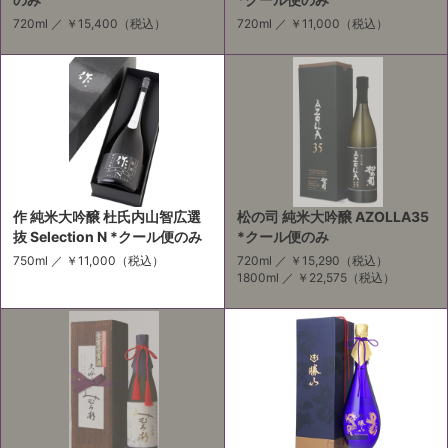
720ml ／
￥15,400
（税込）
720ml ／
￥11,000
（税込）
作 純米大吟醸 杜氏内山智広選
松の司 純米大吟醸 AZOLLA35
抜 Selection N *クール便のみ
*クール便のみ
750ml ／
￥11,000
（税込）
720ml ／
￥15,290
（税込）
1800ml ／
￥22,575
（税込）