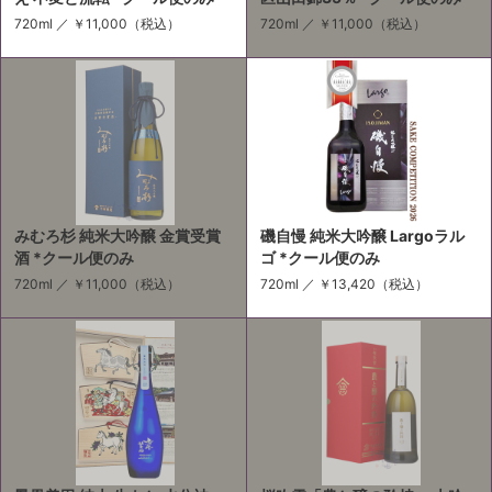
720ml ／
￥11,000
（税込）
720ml ／
￥11,000
（税込）
みむろ杉 純米大吟醸 金賞受賞
磯自慢 純米大吟醸 Largoラル
酒 *クール便のみ
ゴ *クール便のみ
720ml ／
￥11,000
（税込）
720ml ／
￥13,420
（税込）