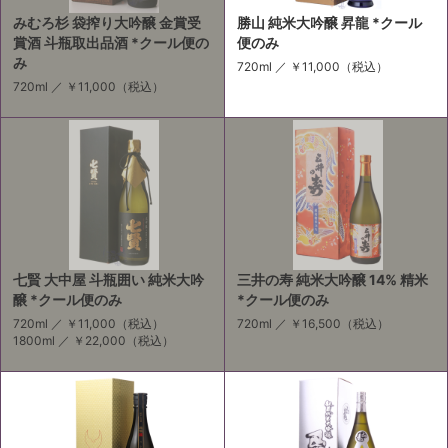
みむろ杉 袋搾り大吟醸 金賞受
勝山 純米大吟醸 昇龍 *クール
賞酒 斗瓶取出品酒 *クール便の
便のみ
み
720ml ／
￥11,000
（税込）
720ml ／
￥11,000
（税込）
七賢 大中屋 斗瓶囲い 純米大吟
三井の寿 純米大吟醸 14% 精米
醸 *クール便のみ
*クール便のみ
720ml ／
￥11,000
（税込）
720ml ／
￥16,500
（税込）
1800ml ／
￥22,000
（税込）