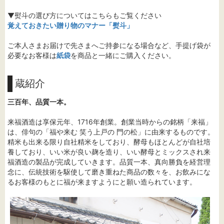
▼熨斗の選び方についてはこちらもご覧ください
覚えておきたい贈り物のマナー「熨斗」
ご本人さまお届けで先さまへご持参になる場合など、手提げ袋が
必要なお客様は
紙袋
を商品と一緒にご購入ください。
蔵紹介
三百年、品質一本。
来福酒造は享保元年、1716年創業。創業当時からの銘柄「来福」
は、俳句の「福や来む 笑う上戸の 門の松」に由来するものです。
精米も出来る限り自社精米をしており、酵母もほとんどが自社培
養しており、いい米が良い麹を造り、いい酵母とミックスされ来
福酒造の製品が完成していきます。品質一本、真向勝負を経営理
念に、伝統技術を駆使して磨き重ねた商品の数々を、お飲みにな
るお客様のもとに福が来ますようにと願い造られています。