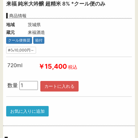
来福 純米大吟醸 超精米 8% *クール便のみ
商品情報
地域
茨城県
蔵元
来福酒造
クール便推奨
箱付
#🍶10,000円～
720ml
￥15,400
税込
数量
カートに入れる
お気に入りに追加