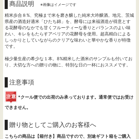
商品説明
※画像はイメージです
精米歩合８%、究極まで米を磨き醸した純米大吟醸酒。地元、茨城
県産の酒造好適米「ひたち錦」を、酵母には来福酒造が得意とす
る花酵母のなかでも甘くフルーティーな香りとバランスのよい味
わい、キレをもたらすアベリアの花酵母を使用。超高精白による
しっかりとしていながらのクリアな味わいと華やかな香りが特徴
です。
極少量生産の希少な１本。8%精米した酒米のサンプルも付いてお
り、大切な方への贈りの物に、特別な日の一杯におススメです。
注意事項
*クール便での出荷のみ承っております。通常便ではお受け
できません。
贈り物としてご購入のお客様へ
こちらの商品は【箱付き】商品ですので、別途ギフト箱をご購入