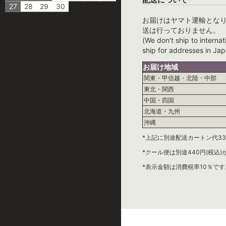
27
28
29
30
お届けはヤマト運輸とな
送は行っておりません。
(We don't ship to internat
ship for addresses in Jap
お届け地域
関東・甲信越・北陸・中部
東北・関西
中国・四国
北海道・九州
沖縄
*上記に別途配送カートン代33
*クール便は別途440円(税込
*表示金額は消費税率10％です