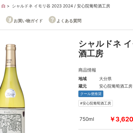
白
シャルドネ イモリ谷 2023 2024 / 安心院葡萄酒工房
お買い物ガイド
よくある質問
シャルドネ イモ
酒工房
商品情報
地域
大分県
蔵元
安心院葡萄酒工房
クール便推奨
#安心院葡萄酒工房
￥3,62
750ml