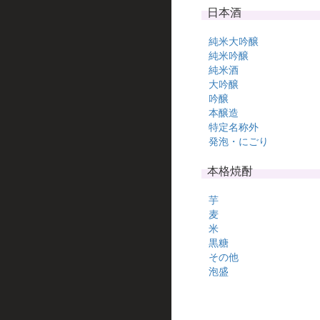
日本酒
純米大吟醸
純米吟醸
純米酒
大吟醸
吟醸
本醸造
特定名称外
発泡・にごり
本格焼酎
芋
麦
米
黒糖
その他
泡盛