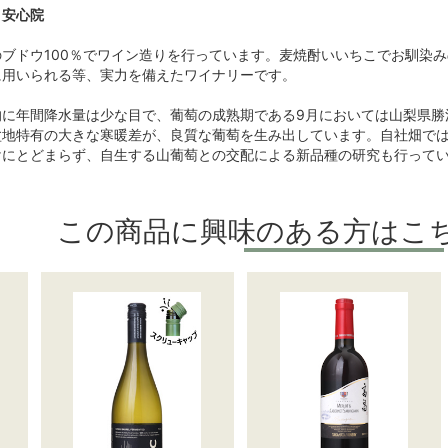
・安心院
ブドウ100％でワイン造りを行っています。麦焼酎いいちこでお馴染
に用いられる等、実力を備えたワイナリーです。
的に年間降水量は少な目で、葡萄の成熟期である9月においては山梨県勝
盆地特有の大きな寒暖差が、良質な葡萄を生み出しています。自社畑で
けにとどまらず、自生する山葡萄との交配による新品種の研究も行って
この商品に興味のある方はこ