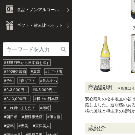
食品・ノンアルコール
ギフト・飲み比べセット
#都道府県から日本酒を探す
#2026受賞酒
#夏酒
#にごり酒
#予約
#夏ギフト
#飲み比べ
商品説明
※画像は
#🍶3,000円～
#🍶5,000円～
安心院町の松本地区の谷
#🍶10,000円～
#極上の日本酒
蔵しました。透明感のあ
#これ買いました！
#雄町
橘の風味と樽由来の複雑
#朝日米
#新澤醸造店
#磯自慢
#森嶋
#天美
#東洋美人
蔵紹介
#雨後の月
#鳳凰美田
#仙禽