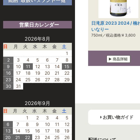
日滝原 2023 2024 / 楠
営業日カレンダー
いなりー
750ml／税込価格:¥ 3,600
2026年8月
日
月
火
水
木
金
土
1
2
3
4
5
6
7
8
9
10
11
12
13
14
15
16
17
18
19
20
21
22
23
24
25
26
27
28
29
30
31
2026年9月
日
月
火
水
木
金
土
お買い物ガイド
1
2
3
4
5
6
7
8
9
10
11
12
13
14
15
16
17
18
19
20
21
22
23
24
25
26
配送について