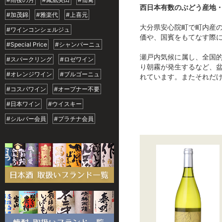
西日本有数のぶどう産地
#加茂錦
#雅楽代
#上喜元
大分県安心院町で町内産の
#ワインコンシェルジュ
価や、国賓をもてなす際
#Special Price
#シャンパーニュ
瀬戸内気候に属し、全国
#スパークリング
#ロゼワイン
り朝霧が発生するなど、
#オレンジワイン
#ブルゴーニュ
れています。またそれだ
#コスパワイン
#オープナー不要
#日本ワイン
#ウイスキー
#シルバー会員
#プラチナ会員