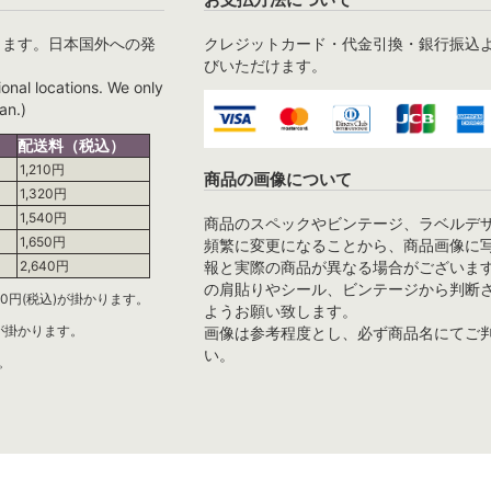
ります。日本国外への発
クレジットカード・代金引換・銀行振込
びいただけます。
ional locations. We only
an.)
配送料（税込）
1,210円
商品の画像について
1,320円
1,540円
商品のスペックやビンテージ、ラベルデ
1,650円
頻繁に変更になることから、商品画像に
報と実際の商品が異なる場合がございま
2,640円
の肩貼りやシール、ビンテージから判断
0円(税込)が掛かります。
ようお願い致します。
)が掛かります。
画像は参考程度とし、必ず商品名にてご
い。
。