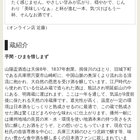
たく感じません。やさしい甘みが広がり、穏やかで、じん
わり「美味しいなぁ」と杯が進む一本。気づけばもう一
杯、そんなお酒です。
（オンライン店 近藤）
蔵紹介
手間・ひまを惜しまず
山陽盃酒造は天保8年、1837年創業。揖保川のほとり、旧城下町
である兵庫県宍粟市山崎町に、中国山脈の奥深くより流れ出る清
流に抱かれ、大自然の恩恵を受け酒を醸しています。江戸時代か
ら使われている仕込み蔵で造られた酒は、瓶詰され明延鉱山の中
にある、明壽蔵に運ばれます。ここは一年を通して、気温が9度前
後に保たれる天然の冷蔵庫です。遮光性が高く、温度が一定の環
境は日本酒をじっくりと熟成させるのに最適で、この蔵で熟成さ
せた酒は驚くほどまろやかな味わいに仕上がります。播州一献に
は播州地域の良質の米・水・環境を使い地酒本来の持つ良さを大
切に醸したお酒をどうぞ、との想いがこもっています。現在では
杜氏の壺坂専務を中心に、兵庫三大錦のひとつ北錦で醸す等、味
わい豊かな食中酒を醸し多くの日本酒ファンに親しまれていま