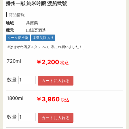
播州一献 純米吟醸 渡船弐號
商品情報
地域
兵庫県
蔵元
山陽盃酒造
クール便推奨
本数制限あり
#はせがわ酒店スタッフの、私これ買いました！
720ml
￥2,200
税込
数量
カートに入れる
1800ml
￥3,960
税込
数量
カートに入れる