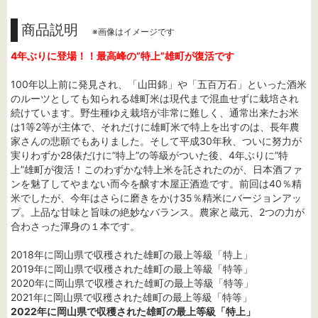
商品説明
※画像はイメージです
4年ぶりに登場！！最高峰の”特上”雄町が復活です
100年以上前に発見され、「山田錦」や「五百万石」といった酒米
のルーツとしても知られる雄町米は現代まで混血せずに栽培され
続けています。野生種ゆえ栽培が非常に難しく、通常出来たお米
は1等2等が主体で、それだけに雄町米で特上を出すのは、長年農
家さんの悲願でもありました。そして平成30年秋、ついに努力が
実りわずか28俵だけに”特上”の等級がついた後、4年ぶりに”特
上”雄町が復活！このわずかな特上米を託されたのが、日本酒ファ
ンを魅了してやまない而今を醸す木屋正酒造です。前回は40％精
米でしたが、今年はさらに磨きをかけ35％精米にバージョンアッ
プ。上品な甘味と旨味の絶妙なバランス。農家と蔵元、2つの力が
合わさった渾身の１本です。
2018年に岡山県で収穫された雄町の最上等級「特上」
2019年に岡山県で収穫された雄町の最上等級「特等」
2020年に岡山県で収穫された雄町の最上等級「特等」
2021年に岡山県で収穫された雄町の最上等級「特等」
2022年に岡山県で収穫された雄町の最上等級「特上」