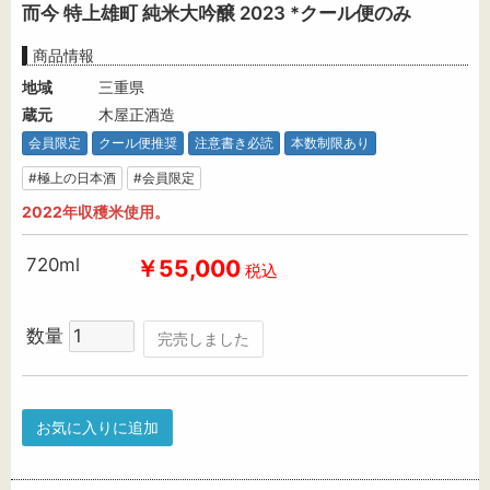
而今 特上雄町 純米大吟醸 2023 *クール便のみ
商品情報
地域
三重県
蔵元
木屋正酒造
会員限定
クール便推奨
注意書き必読
本数制限あり
#極上の日本酒
#会員限定
2022年収穫米使用。
720ml
￥55,000
税込
数量
完売しました
お気に入りに追加