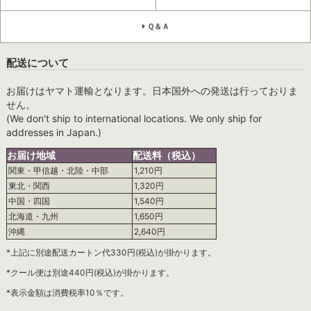
Ｑ＆Ａ
配送について
お届けはヤマト運輸となります。日本国外への発送は行っておりま
せん。
(We don't ship to international locations. We only ship for
addresses in Japan.)
お届け地域
配送料（税込）
関東・甲信越・北陸・中部
1,210円
東北・関西
1,320円
中国・四国
1,540円
北海道・九州
1,650円
沖縄
2,640円
*上記に別途配送カートン代330円(税込)が掛かります。
*クール便は別途440円(税込)が掛かります。
*表示金額は消費税率10％です。