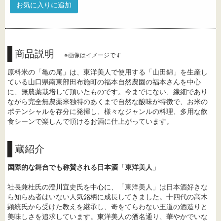
お気に入りに追加
商品説明
※画像はイメージです
原料米の「亀の尾」は、東洋美人で使用する「山田錦」を生産し
ている山口県南東部田布施町の福本自然農園の福本さんを中心
に、無農薬栽培して頂いたものです。今までにない、繊細であり
ながら完全無農薬米独特のあくまで自然な酸味が特徴で、お米の
ポテンシャルを存分に発揮し、様々なジャンルの料理、多用な飲
食シーンで楽しんで頂けるお酒に仕上がっています。
蔵紹介
国際的な舞台でも称賛される日本酒「東洋美人」
社長兼杜氏の澄川宜史氏を中心に、「東洋美人」は日本酒好きな
ら知らぬ者はいない人気銘柄に成長してきました。十四代の高木
顕統氏から受けた教えを継承し、奇をてらわない王道の酒造りと
美味しさを追求しています。東洋美人の酒名通り、華やかでいな