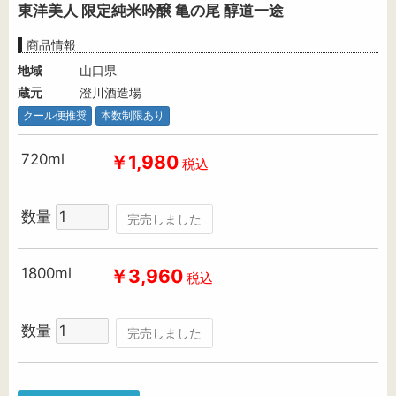
東洋美人 限定純米吟醸 亀の尾 醇道一途
商品情報
地域
山口県
蔵元
澄川酒造場
クール便推奨
本数制限あり
720ml
￥1,980
税込
数量
完売しました
1800ml
￥3,960
税込
数量
完売しました