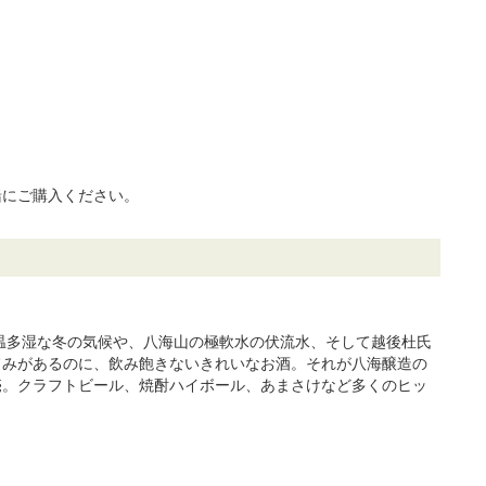
緒にご購入ください。
低温多湿な冬の気候や、八海山の極軟水の伏流水、そして越後杜氏
旨みがあるのに、飲み飽きないきれいなお酒。それが八海醸造の
売。クラフトビール、焼酎ハイボール、あまさけなど多くのヒッ