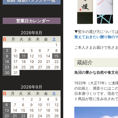
営業日カレンダー
▼熨斗の選び方について
2026年8月
覚えておきたい贈り物の
日
月
火
水
木
金
土
1
ご本人さまお届けで先さ
2
3
4
5
6
7
8
9
10
11
12
13
14
15
16
17
18
19
20
21
22
蔵紹介
23
24
25
26
27
28
29
魚沼の豊かな自然や食文
30
31
1922年（大正11年）
2026年9月
の伝統と、酒造りにはこ
日
月
火
水
木
金
土
日本酒づくりです。現在
ト商品が世に生み出され
1
2
3
4
5
6
7
8
9
10
11
12
13
14
15
16
17
18
19
20
21
22
23
24
25
26