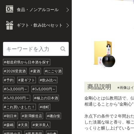
食品・ノンアルコール
ギフト・飲み比べセット
#都道府県から日本酒を探す
#2026受賞酒
#夏酒
#にごり酒
#予約
#夏ギフト
#飲み比べ
商品説明
※画像は
#🍶3,000円～
#🍶5,000円～
金剛心とは仏教用語で、仏
#🍶10,000円～
#極上の日本酒
相通じることから“金剛心
#これ買いました！
#雄町
氷点下の条件で２年間お
#朝日米
#新澤醸造店
#磯自慢
した淡麗な味と香り、喉
#森嶋
#天美
#東洋美人
っくりと醸し上げている
#雨後の月
#鳳凰美田
#仙禽