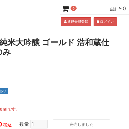
￥0
0
合計
新規会員登録
ログイン
 純米大吟醸 ゴールド 浩和蔵仕
のみ
あり
0mlです。
0
数量
完売しました
税込