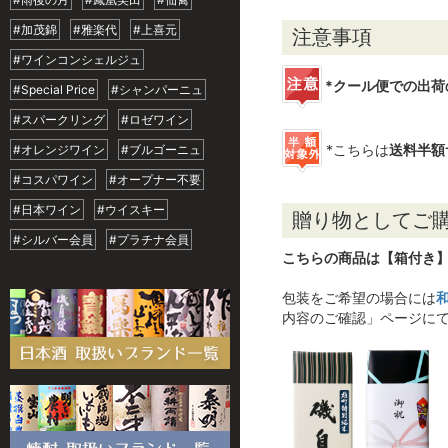
#加茂錦
#雅楽代
#上喜元
注意事項
#ワインコンシェルジュ
*クール便での出荷
#Special Price
#シャンパーニュ
#スパークリング
#ロゼワイン
*こちらは
送料半額
#オレンジワイン
#ブルゴーニュ
#コスパワイン
#オープナー不要
#日本ワイン
#ウイスキー
贈り物としてご
#シルバー会員
#プラチナ会員
こちらの商品は【箱付き
包装をご希望の場合には
内容のご確認」ページに