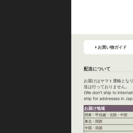
お買い物ガイド
配送について
お届けはヤマト運輸とな
送は行っておりません。
(We don't ship to internat
ship for addresses in Jap
お届け地域
関東・甲信越・北陸・中部
東北・関西
中国・四国