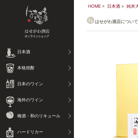
HOME
日本酒
純米
はせがわ酒店について
日本酒
本格焼酎
日本のワイン
海外のワイン
梅酒・和のリキュール
ハードリカー