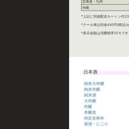
北海道・九州
沖縄
*上記に別途配送カートン代33
*クール便は別途440円(税込
*表示金額は消費税率10％です
日本酒
純米大吟醸
純米吟醸
純米酒
大吟醸
吟醸
本醸造
特定名称外
発泡・にごり