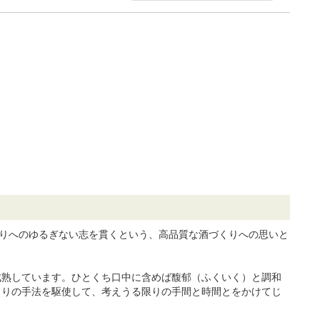
くりへのゆるぎない志を貫くという、高品質な酒づくりへの思いと
成熟しています。ひとくち口中に含めば馥郁（ふくいく）と調和
くりの手法を駆使して、考えうる限りの手間と時間とをかけてじ