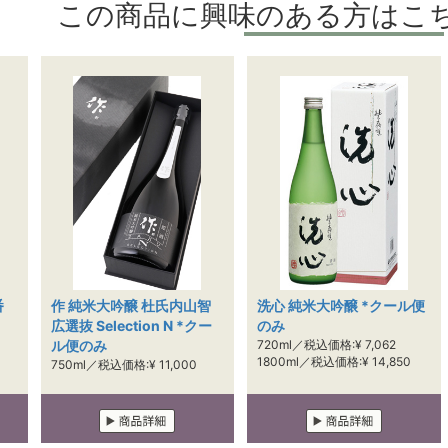
この商品に興味のある方はこ
番
作 純米大吟醸 杜氏内山智
洗心 純米大吟醸 *クール便
広選抜 Selection N *クー
のみ
ル便のみ
720ml／税込価格:¥ 7,062
1800ml／税込価格:¥ 14,850
750ml／税込価格:¥ 11,000