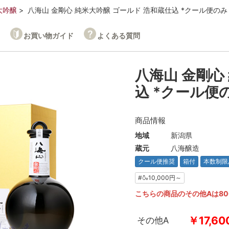
大吟醸
八海山 金剛心 純米大吟醸 ゴールド 浩和蔵仕込 *クール便のみ
お買い物ガイド
よくある質問
八海山 金剛心
込 *クール便
商品情報
地域
新潟県
蔵元
八海醸造
クール便推奨
箱付
本数制限
#🍶10,000円～
こちらの商品のその他Aは80
￥17,60
その他A