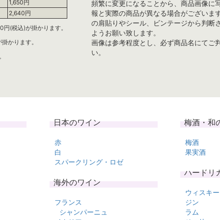
1,650円
頻繁に変更になることから、商品画像に
報と実際の商品が異なる場合がございま
2,640円
の肩貼りやシール、ビンテージから判断
0円(税込)が掛かります。
ようお願い致します。
)が掛かります。
画像は参考程度とし、必ず商品名にてご
い。
。
日本のワイン
梅酒・和
赤
梅酒
白
果実酒
スパークリング・ロゼ
ハードリ
海外のワイン
ウィスキー
フランス
ジン
シャンパーニュ
ラム