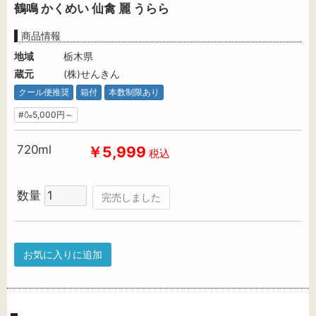
鶴鳴 かくめい 仙禽 麗 うらら
商品情報
地域
栃木県
蔵元
(株)せんきん
クール便推奨
箱付
本数制限あり
#🍶5,000円～
720ml
￥5,999
税込
数量
完売しました
お気に入りに追加