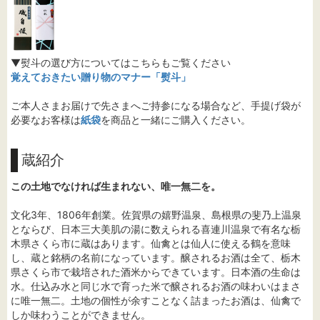
▼熨斗の選び方についてはこちらもご覧ください
覚えておきたい贈り物のマナー「熨斗」
ご本人さまお届けで先さまへご持参になる場合など、手提げ袋が
必要なお客様は
紙袋
を商品と一緒にご購入ください。
蔵紹介
この土地でなければ生まれない、唯一無二を。
文化3年、1806年創業。佐賀県の嬉野温泉、島根県の斐乃上温泉
とならび、日本三大美肌の湯に数えられる喜連川温泉で有名な栃
木県さくら市に蔵はあります。仙禽とは仙人に使える鶴を意味
し、蔵と銘柄の名前になっています。醸されるお酒は全て、栃木
県さくら市で栽培された酒米からできています。日本酒の生命は
水。仕込み水と同じ水で育った米で醸されるお酒の味わいはまさ
に唯一無二。土地の個性が余すことなく詰まったお酒は、仙禽で
しか味わうことができません。