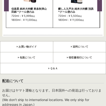
伯楽星 純米大吟醸 東条秋津山
醸し人九平次 純米大吟醸 別誂
田錦 *クール便のみ
*クール便のみ
720ml：¥ 5,999
720ml：¥ 5,500
税込
税込
1800ml：¥ 11,000
1800ml：¥ 11,000
税込
税込
お買い物ガイド
送料について
包装について
領収書発行について
Ｑ＆Ａ
配送について
お届けはヤマト運輸となります。日本国外への発送は行っておりま
せん。
(We don't ship to international locations. We only ship for
addresses in Japan.)