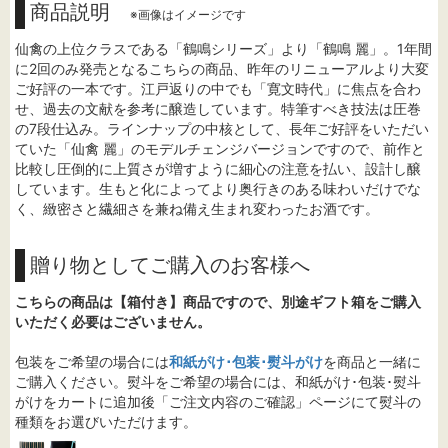
商品説明
※画像はイメージです
仙禽の上位クラスである「鶴鳴シリーズ」より「鶴鳴 麗」。1年間
に2回のみ発売となるこちらの商品、昨年のリニューアルより大変
ご好評の一本です。江戸返りの中でも「寛文時代」に焦点を合わ
せ、過去の文献を参考に醸造しています。特筆すべき技法は圧巻
の7段仕込み。ラインナップの中核として、長年ご好評をいただい
ていた「仙禽 麗」のモデルチェンジバージョンですので、前作と
比較し圧倒的に上質さが増すように細心の注意を払い、設計し醸
しています。生もと化によってより奥行きのある味わいだけでな
く、緻密さと繊細さを兼ね備え生まれ変わったお酒です。
贈り物としてご購入のお客様へ
こちらの商品は【箱付き】商品ですので、別途ギフト箱をご購入
いただく必要はございません。
包装をご希望の場合には
和紙がけ･包装･熨斗がけ
を商品と一緒に
ご購入ください。熨斗をご希望の場合には、和紙がけ･包装･熨斗
がけをカートに追加後「ご注文内容のご確認」ページにて熨斗の
種類をお選びいただけます。