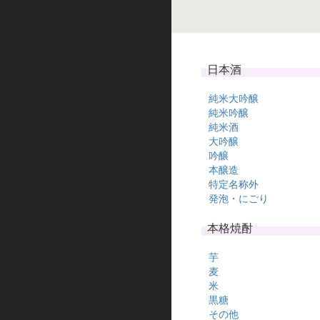
日本酒
純米大吟醸
純米吟醸
純米酒
大吟醸
吟醸
本醸造
特定名称外
発泡・にごり
本格焼酎
芋
麦
米
黒糖
その他