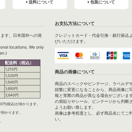
送料について
包装について
お支払方法について
ります。日本国外への発
クレジットカード・代金引換・銀行振込
びいただけます。
ional locations. We only
an.)
配送料（税込）
1,210円
商品の画像について
1,320円
1,540円
商品のスペックやビンテージ、ラベルデ
1,650円
頻繁に変更になることから、商品画像に
報と実際の商品が異なる場合がございま
2,640円
の肩貼りやシール、ビンテージから判断
0円(税込)が掛かります。
ようお願い致します。
)が掛かります。
画像は参考程度とし、必ず商品名にてご
い。
。