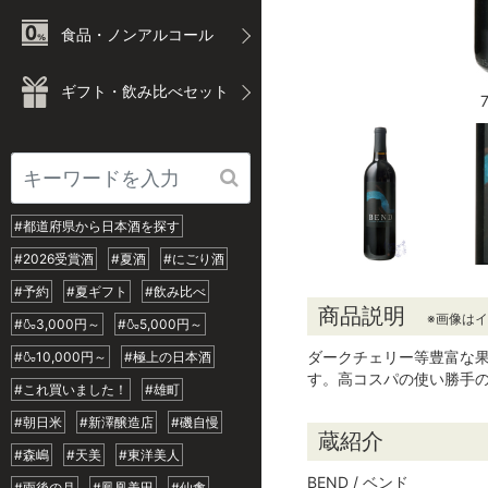
食品・ノンアルコール
ギフト・飲み比べセット
#都道府県から日本酒を探す
#2026受賞酒
#夏酒
#にごり酒
#予約
#夏ギフト
#飲み比べ
商品説明
※画像は
#🍶3,000円～
#🍶5,000円～
ダークチェリー等豊富な
#🍶10,000円～
#極上の日本酒
す。高コスパの使い勝手
#これ買いました！
#雄町
#朝日米
#新澤醸造店
#磯自慢
蔵紹介
#森嶋
#天美
#東洋美人
BEND / ベンド
#雨後の月
#鳳凰美田
#仙禽