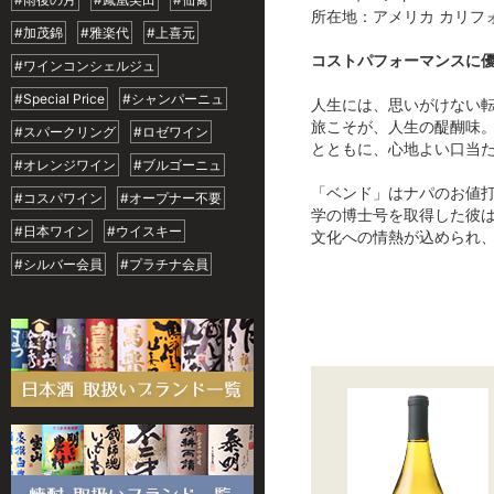
所在地：アメリカ カリフ
#加茂錦
#雅楽代
#上喜元
コストパフォーマンスに
#ワインコンシェルジュ
#Special Price
#シャンパーニュ
人生には、思いがけない
旅こそが、人生の醍醐味
#スパークリング
#ロゼワイン
とともに、心地よい口当
#オレンジワイン
#ブルゴーニュ
「ベンド」はナパのお値
#コスパワイン
#オープナー不要
学の博士号を取得した彼
#日本ワイン
#ウイスキー
文化への情熱が込められ
#シルバー会員
#プラチナ会員