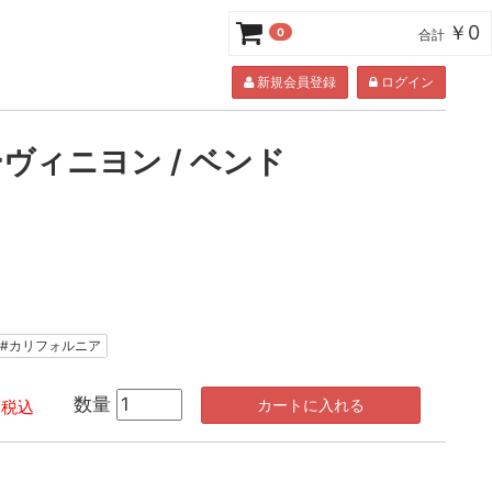
￥0
0
合計
新規会員登録
ログイン
ヴィニヨン / ベンド
#カリフォルニア
数量
カートに入れる
税込