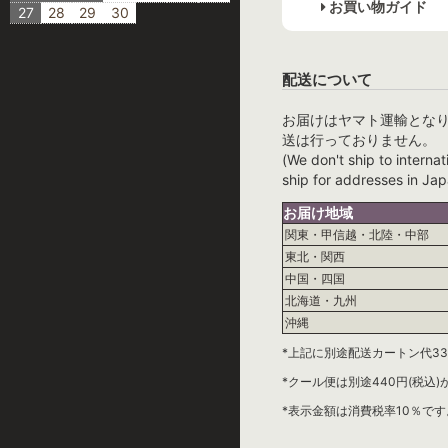
お買い物ガイド
27
28
29
30
配送について
お届けはヤマト運輸とな
送は行っておりません。
(We don't ship to internat
ship for addresses in Jap
お届け地域
関東・甲信越・北陸・中部
東北・関西
中国・四国
北海道・九州
沖縄
*上記に別途配送カートン代33
*クール便は別途440円(税込
*表示金額は消費税率10％です