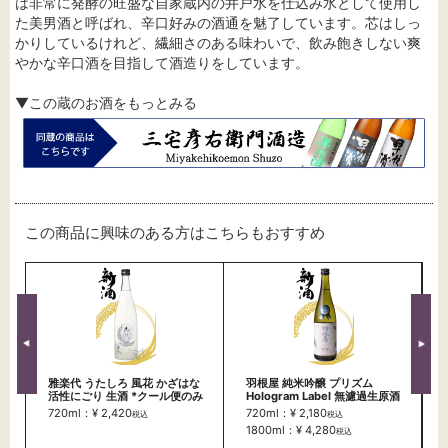
は非常に発酵の旺盛な自家蔵内の井戸水を仕込み水として使用し
た美男酒と呼ばれ、辛口好みの酒通を魅了しています。芯はしっ
かりしているけれど、繊細さのある味わいで、飲み飽きしない爽
やかな辛口酒を目指して酒造りをしています。
▼この蔵のお酒をもっとみる
この商品に興味のある方はこちらもおすすめ
雅楽代 うたしろ 風花 かざはな
羽根屋 純米吟醸 プリズム
活性にごり 生酒 *クール便のみ
Hologram Label 無濾過生原酒
720ml：¥ 2,420
720ml：¥ 2,180
税込
税込
1800ml：¥ 4,280
税込