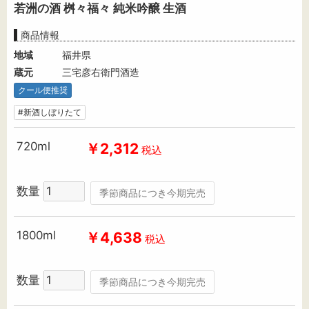
若洲の酒 桝々福々 純米吟醸 生酒
商品情報
地域
福井県
蔵元
三宅彦右衛門酒造
クール便推奨
#新酒しぼりたて
720ml
￥2,312
税込
数量
季節商品につき今期完売
1800ml
￥4,638
税込
数量
季節商品につき今期完売