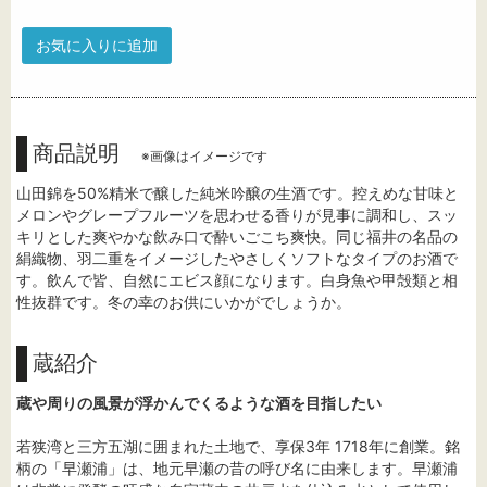
お気に入りに追加
商品説明
※画像はイメージです
山田錦を50%精米で醸した純米吟醸の生酒です。控えめな甘味と
メロンやグレープフルーツを思わせる香りが見事に調和し、スッ
キリとした爽やかな飲み口で酔いごこち爽快。同じ福井の名品の
絹織物、羽二重をイメージしたやさしくソフトなタイプのお酒で
す。飲んで皆、自然にエビス顔になります。白身魚や甲殻類と相
性抜群です。冬の幸のお供にいかがでしょうか。
蔵紹介
蔵や周りの風景が浮かんでくるような酒を目指したい
若狭湾と三方五湖に囲まれた土地で、享保3年 1718年に創業。銘
柄の「早瀬浦」は、地元早瀬の昔の呼び名に由来します。早瀬浦