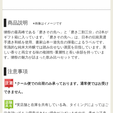
商品説明
※画像はイメージです
獺祭の最高峰である「磨きその先へ」と「磨き二割三分」の2本が
ギフト箱に入っています。「磨きその先へ」は、日本の伝統美濃
手漉き和紙を使用、書家山本一遊先生の揮毫によるラベルです。
常識的な純米大吟醸では踏み出せない酒質を目指しています。美
しい香りと両立する味の複雑性･重層性と長い余韻を持っていま
す。獺祭の魅力が詰まった飲み比べセットです。
注意事項
*クール便での出荷のみ承っております。通常便ではお受け
できません。
*実店舗と在庫を共有している為、タイミングによってはご
注文頂いてもご用意できない場合がございますので、予めご了承