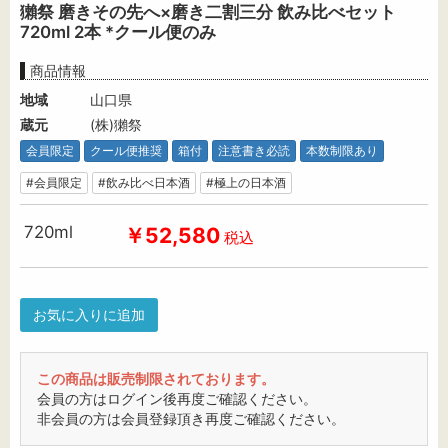
獺祭 磨きその先へ×磨き二割三分 飲み比べセット
720ml 2本 *クール便のみ
商品情報
地域
山口県
蔵元
(株)獺祭
会員限定
クール便推奨
箱付
注意書き必読
本数制限あり
#会員限定
#飲み比べ日本酒
#極上の日本酒
720ml
￥52,580
税込
お気に入りに追加
この商品は販売制限されております。
会員の方はログイン後再度ご確認ください。
非会員の方は会員登録頂き再度ご確認ください。