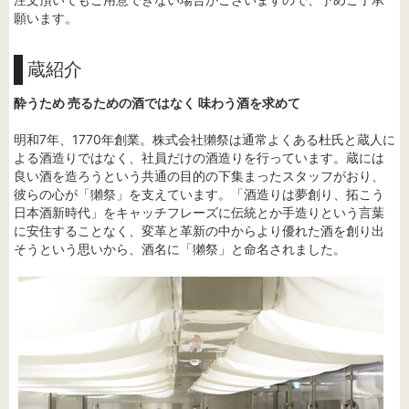
願います。
蔵紹介
酔うため 売るための酒ではなく 味わう酒を求めて
明和7年、1770年創業。株式会社獺祭は通常よくある杜氏と蔵人に
よる酒造りではなく、社員だけの酒造りを行っています。蔵には
良い酒を造ろうという共通の目的の下集まったスタッフがおり、
彼らの心が「獺祭」を支えています。「酒造りは夢創り、拓こう
日本酒新時代」をキャッチフレーズに伝統とか手造りという言葉
に安住することなく、変革と革新の中からより優れた酒を創り出
そうという思いから、酒名に「獺祭」と命名されました。