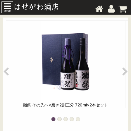
MENU
獺祭 その先へ×磨き2割三分 720ml×2本セット