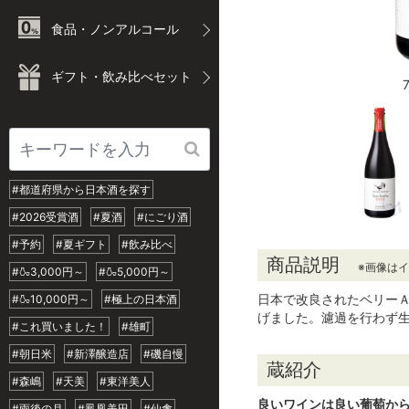
食品・ノンアルコール
ギフト・飲み比べセット
#都道府県から日本酒を探す
#2026受賞酒
#夏酒
#にごり酒
#予約
#夏ギフト
#飲み比べ
商品説明
※画像は
#🍶3,000円～
#🍶5,000円～
日本で改良されたベリー
#🍶10,000円～
#極上の日本酒
げました。濾過を行わず
#これ買いました！
#雄町
#朝日米
#新澤醸造店
#磯自慢
蔵紹介
#森嶋
#天美
#東洋美人
良いワインは良い葡萄か
#雨後の月
#鳳凰美田
#仙禽