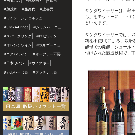
#加茂錦
#雅楽代
#上喜元
タケダワイナリーは、蔵王
ら」をモットーに、土づ
#ワインコンシェルジュ
といえます。
#Special Price
#シャンパーニュ
タケダワイナリーでは、2
#スパークリング
#ロゼワイン
料を不使用)による、栽
#オレンジワイン
#ブルゴーニュ
酵母での発酵、シュール
付けされた醸造技術で、
#コスパワイン
#オープナー不要
#日本ワイン
#ウイスキー
#シルバー会員
#プラチナ会員