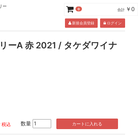
ナリー
￥0
0
合計
新規会員登録
ログイン
ーA 赤 2021 / タケダワイナ
0
数量
カートに入れる
税込