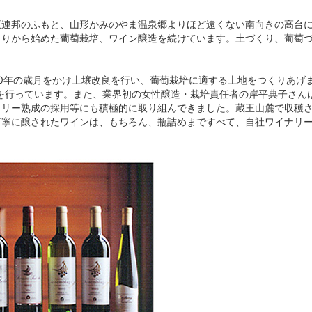
連邦のふもと、山形かみのやま温泉郷よりほど遠くない南向きの高台に
くりから始めた葡萄栽培、ワイン醸造を続けています。土づくり、葡萄
0年の歳月をかけ土壌改良を行い、葡萄栽培に適する土地をつくりあげま
培を行っています。また、業界初の女性醸造・栽培責任者の岸平典子さん
・リー熟成の採用等にも積極的に取り組んできました。蔵王山麓で収穫
丁寧に醸されたワインは、もちろん、瓶詰めまですべて、自社ワイナリ