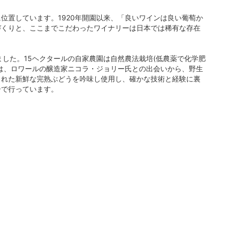
位置しています。1920年開園以来、「良いワインは良い葡萄か
づくりと、ここまでこだわったワイナリーは日本では稀有な存在
した。15ヘクタールの自家農園は自然農法栽培(低農薬で化学肥
は、ロワールの醸造家ニコラ・ジョリー氏との出会いから、野生
された新鮮な完熟ぶどうを吟味し使用し、確かな技術と経験に裏
ーで行っています。