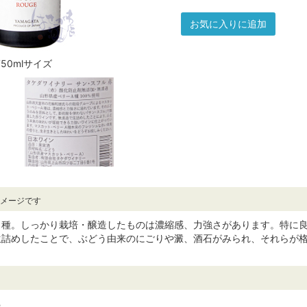
お気に入りに追加
750mlサイズ
イメージです
Ａ種。しっかり栽培・醸造したものは濃縮感、力強さがあります。特に
生詰めしたことで、ぶどう由来のにごりや澱、酒石がみられ、それらが
ら