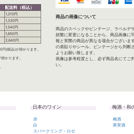
配送料（税込）
1,210円
商品の画像について
1,320円
1,540円
商品のスペックやビンテージ、ラベルデ
1,650円
頻繁に変更になることから、商品画像に
報と実際の商品が異なる場合がございま
2,640円
の肩貼りやシール、ビンテージから判断
0円(税込)が掛かります。
ようお願い致します。
)が掛かります。
画像は参考程度とし、必ず商品名にてご
い。
。
日本のワイン
梅酒・和
赤
梅酒
白
果実酒
スパークリング・ロゼ