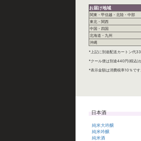
お届け地域
関東・甲信越・北陸・中部
東北・関西
中国・四国
北海道・九州
沖縄
*上記に別途配送カートン代33
*クール便は別途440円(税込
*表示金額は消費税率10％です
日本酒
純米大吟醸
純米吟醸
純米酒