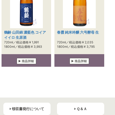
鶴齢 山田錦 濃藍色 コイア
春霞 純米吟醸 六号酵母 生
イイロ 生原酒
720ml／税込価格:¥ 1,991
720ml／税込価格:¥ 2,035
1800ml／税込価格:¥ 3,993
1800ml／税込価格:¥ 3,795
領収書発行について
Ｑ＆Ａ