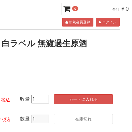
￥0
0
合計
新規会員登録
ログイン
廃 白ラベル 無濾過生原酒
数量
カートに入れる
税込
0
数量
在庫切れ
税込