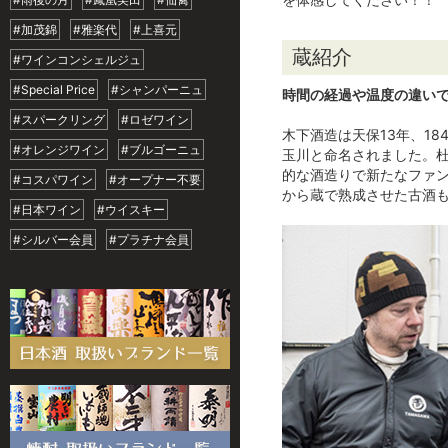
#加茂錦
#雅楽代
#上喜元
蔵紹介
#ワインコンシェルジュ
#Special Price
#シャンパーニュ
時間の経過や温度の違い
#スパークリング
#ロゼワイン
木下酒造は天保13年、1
#オレンジワイン
#ブルゴーニュ
玉川と命名されました。
的な酒造りで新たなファ
#コスパワイン
#オープナー不要
から蔵で熟成させた古酒
#日本ワイン
#ウイスキー
#シルバー会員
#プラチナ会員