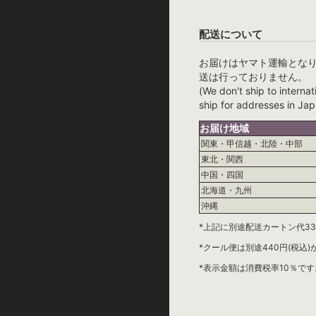
配送について
お届けはヤマト運輸とな
送は行っておりません。
(We don't ship to internat
ship for addresses in Jap
お届け地域
関東・甲信越・北陸・中部
東北・関西
中国・四国
北海道・九州
沖縄
*上記に別途配送カートン代33
*クール便は別途440円(税込
*表示金額は消費税率10％です