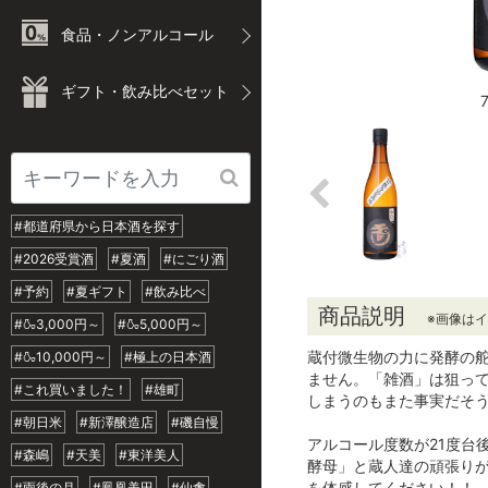
食品・ノンアルコール
ギフト・飲み比べセット
#都道府県から日本酒を探す
#2026受賞酒
#夏酒
#にごり酒
#予約
#夏ギフト
#飲み比べ
商品説明
※画像は
#🍶3,000円～
#🍶5,000円～
蔵付微生物の力に発酵の
#🍶10,000円～
#極上の日本酒
ません。「雑酒」は狙っ
#これ買いました！
#雄町
しまうのもまた事実だそ
#朝日米
#新澤醸造店
#磯自慢
アルコール度数が21度台
#森嶋
#天美
#東洋美人
酵母」と蔵人達の頑張り
を体感してください！！
#雨後の月
#鳳凰美田
#仙禽