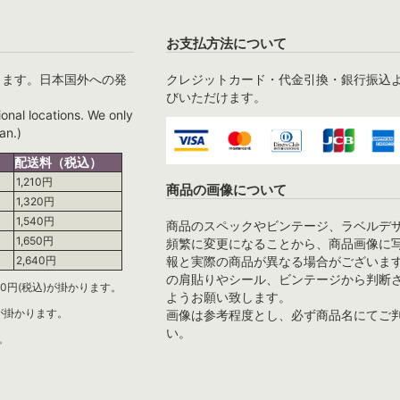
お支払方法について
ります。日本国外への発
クレジットカード・代金引換・銀行振込
びいただけます。
ional locations. We only
an.)
配送料（税込）
1,210円
商品の画像について
1,320円
1,540円
商品のスペックやビンテージ、ラベルデ
1,650円
頻繁に変更になることから、商品画像に
報と実際の商品が異なる場合がございま
2,640円
の肩貼りやシール、ビンテージから判断
0円(税込)が掛かります。
ようお願い致します。
)が掛かります。
画像は参考程度とし、必ず商品名にてご
い。
。