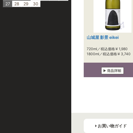
27
28
29
30
山城屋 影景 eikei
720ml／税込価格:¥ 1,980
1800ml／税込価格:¥ 3,740
お買い物ガイド