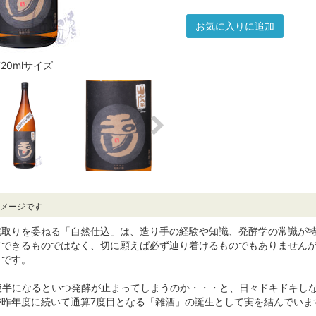
お気に入りに追加
720mlサイズ
イメージです
舵取りを委ねる「自然仕込」は、造り手の経験や知識、発酵学の常識が
てできるものではなく、切に願えば必ず辿り着けるものでもありません
うです。
後半になるといつ発酵が止まってしまうのか・・・と、日々ドキドキし
が昨年度に続いて通算7度目となる「雑酒」の誕生として実を結んでいま