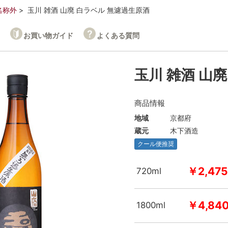
名称外
玉川 雑酒 山廃 白ラベル 無濾過生原酒
お買い物ガイド
よくある質問
玉川 雑酒 山
商品情報
地域
京都府
蔵元
木下酒造
クール便推奨
￥2,475
720ml
￥4,84
1800ml