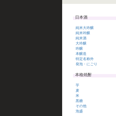
日本酒
純米大吟醸
純米吟醸
純米酒
大吟醸
吟醸
本醸造
特定名称外
発泡・にごり
本格焼酎
芋
麦
米
黒糖
その他
泡盛