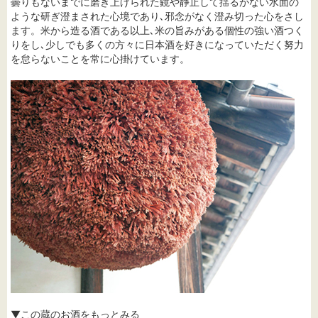
曇りもないまでに磨き上げられた鏡や静止して揺るがない水面の
ような研ぎ澄まされた心境であり､邪念がなく澄み切った心をさし
ます。米から造る酒である以上､米の旨みがある個性の強い酒つく
りをし､少しでも多くの方々に日本酒を好きになっていただく努力
を怠らないことを常に心掛けています。
▼この蔵のお酒をもっとみる