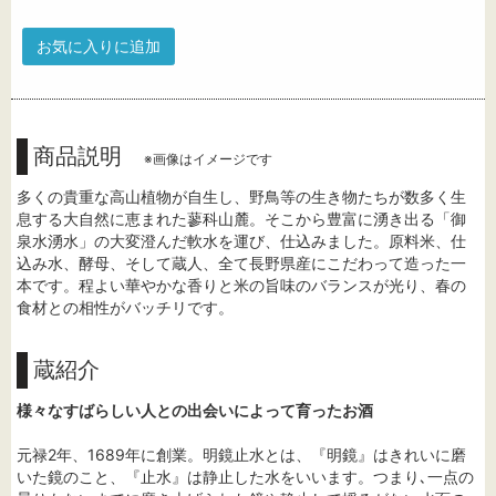
お気に入りに追加
商品説明
※画像はイメージです
多くの貴重な高山植物が自生し、野鳥等の生き物たちが数多く生
息する大自然に恵まれた蓼科山麓。そこから豊富に湧き出る「御
泉水湧水」の大変澄んだ軟水を運び、仕込みました。原料米、仕
込み水、酵母、そして蔵人、全て長野県産にこだわって造った一
本です。程よい華やかな香りと米の旨味のバランスが光り、春の
食材との相性がバッチリです。
蔵紹介
様々なすばらしい人との出会いによって育ったお酒
元禄2年、1689年に創業。明鏡止水とは、『明鏡』はきれいに磨
いた鏡のこと、『止水』は静止した水をいいます。つまり､一点の