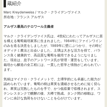
蔵紹介
Marc Kreydenweiss / マルク・クライデンヴァイス
所在地 : フランス アルザス
アルザス最高のテロワール主義者
マルク・クライデンヴァイス氏は、4世紀にわたってアルザスに居
を構える葡萄栽培家系に生まれました。1984年にファインワイン
のみを造る決意をしましたが、1989年に壁にぶつかり、その時ビ
オディナミ農法と出会いました。土壌は大きな活力を得て、バラ
ンス良く健康的で、高品質な葡萄を栽培できるようになりまし
た。現在は、息子のアントワーヌ氏が管理・運営をしています。
栽培から醸造の全工程には、一貫した哲学と情熱がこめられてい
ます。
気候はマイクロ・クライメットで、土壌学的にも卓越した能力が
認められています。葡萄の樹は果実を濃縮させるために短く切ら
れ、果実は完熟したものを手で、かつ低収量で収穫されます。ス
テンレスタンクで醗酵の後、大樽で熟成。タンク間の移動は、ワ
インに余計な負荷をかけないことを心がけています。