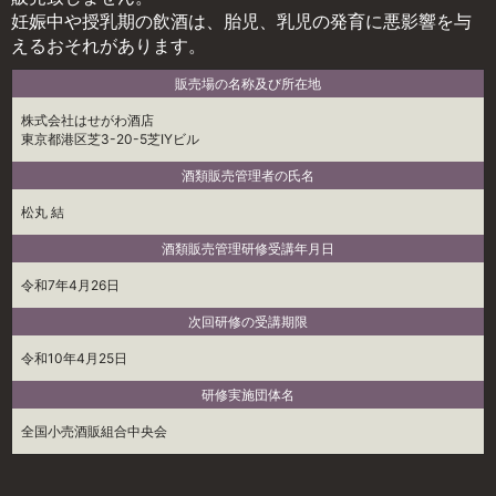
妊娠中や授乳期の飲酒は、胎児、乳児の発育に悪影響を与
えるおそれがあります。
販売場の名称及び所在地
株式会社はせがわ酒店
東京都港区芝3-20-5芝IYビル
酒類販売管理者の氏名
松丸 結
酒類販売管理研修受講年月日
令和7年4月26日
次回研修の受講期限
令和10年4月25日
研修実施団体名
全国小売酒販組合中央会