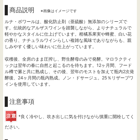
商品説明
※画像はイメージです
ルナ・ボワールは、酸化防止剤（亜硫酸）無添加のシリーズで
す。伝統的なアルザスワインを踏襲しながら、よりナチュラルで
軽やかなスタイルに仕上げています。柑橘系果実や蜂蜜、白い花
の香り、ナチュラルワインらしい複雑な風味でありながらも、親
しみやすく優しい味わいに仕上がっています。
収穫後、全房のまま圧搾し、野生酵母のみで発酵。マロラクティ
ックは翌年の春に自然と起こるのを待ちます。12ヶ月間、フード
ル樽で澱と共に熟成し、その後、翌年のモストを加えて瓶内2次発
酵後、24ヶ月間の瓶内熟成。ノン・ドサージュ。25％リザーブワ
インを使用しています。
注意事項
*良く冷やし、吹き出しに気を付けながら慎重に開栓してく
ださい。