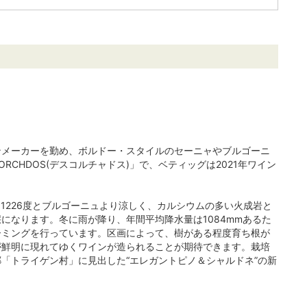
ンメーカーを勤め、ボルドー・スタイルのセーニャやブルゴーニ
CHDOS(デスコルチャドス)」で、ベティッグは2021年ワイン
1226度とブルゴーニュより涼しく、カルシウムの多い火成岩と
になります。冬に雨が降り、年間平均降水量は1084mmあるた
ーミングを行っています。区画によって、樹がある程度育ち根が
が鮮明に現れてゆくワインが造られることが期待できます。栽培
「トライゲン村」に見出した“エレガントピノ＆シャルドネ”の新