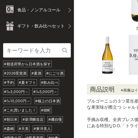
食品・ノンアルコール
ギフト・飲み比べセット
#都道府県から日本酒を探す
#2026受賞酒
#夏酒
#にごり酒
#予約
#夏ギフト
#飲み比べ
商品説明
※画像は
#🍶3,000円～
#🍶5,000円～
ブルゴーニュの３ツ星生
#🍶10,000円～
#極上の日本酒
な果実味が際立つ シャル
#これ買いました！
#雄町
手摘み収穫。全房プレス
#朝日米
#新澤醸造店
#磯自慢
にある特別なD.O.「ト
#森嶋
#天美
#東洋美人
#雨後の月
#鳳凰美田
#仙禽