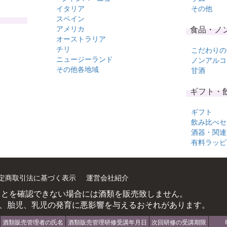
イタリア
その他
スペイン
アメリカ
食品・ノ
オーストラリア
チリ
こだわりの
ニュージーランド
ノンアルコ
その他各地域
甘酒
ギフト・
ギフト
飲み比べセ
酒器・関連
有料ラッピ
定商取引法に基づく表示
運営会社紹介
ことを確認できない場合には酒類を販売致しません。
、胎児、乳児の発育に悪影響を与えるおそれがあります。
酒類販売管理者の氏名
酒類販売管理研修受講年月日
次回研修の受講期限