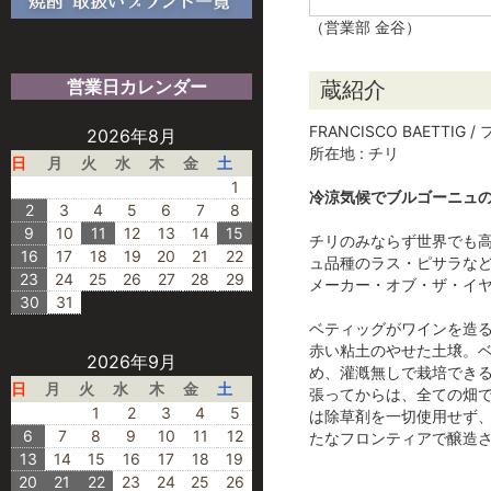
（営業部 金谷）
営業日カレンダー
蔵紹介
FRANCISCO BAETTI
2026年8月
所在地 : チリ
日
月
火
水
木
金
土
1
冷涼気候でブルゴーニュの
2
3
4
5
6
7
8
9
10
11
12
13
14
15
チリのみならず世界でも
16
17
18
19
20
21
22
ュ品種のラス・ピサラなど
23
24
25
26
27
28
29
メーカー・オブ・ザ・イ
30
31
ベティッグがワインを造る
赤い粘土のやせた土壌。ベ
2026年9月
め、灌漑無しで栽培でき
日
月
火
水
木
金
土
張ってからは、全ての畑
1
2
3
4
5
は除草剤を一切使用せず、
6
7
8
9
10
11
12
たなフロンティアで醸造
13
14
15
16
17
18
19
20
21
22
23
24
25
26