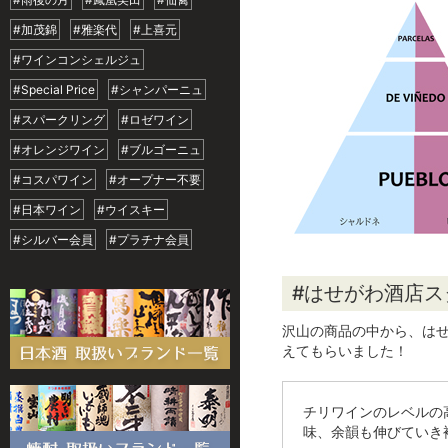
#加茂錦
#雅楽代
#上喜元
#ワインコンシェルジュ
#Special Price
#シャンパーニュ
#スパークリング
#ロゼワイン
#オレンジワイン
#ブルゴーニュ
#コスパワイン
#オープナー不要
#日本ワイン
#ウイスキー
#シルバー会員
#プラチナ会員
#はせがわ酒店
沢山の商品の中から、は
えてもらいました！
チリワインのレベルの
味、余韻も伸びていき