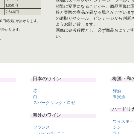
商品のスペックやビンテージ、ラベルデ
1,650円
頻繁に変更になることから、商品画像に
報と実際の商品が異なる場合がございま
2,640円
の肩貼りやシール、ビンテージから判断
0円(税込)が掛かります。
ようお願い致します。
)が掛かります。
画像は参考程度とし、必ず商品名にてご
い。
。
日本のワイン
梅酒・和
赤
梅酒
白
果実酒
スパークリング・ロゼ
ハードリ
海外のワイン
ウィスキー
フランス
ジン
シャンパーニュ
ラム