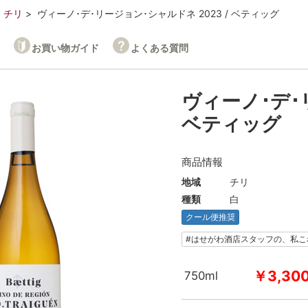
チリ
ヴィーノ･デ･リージョン･シャルドネ 2023 / ベティッグ
お買い物ガイド
よくある質問
ヴィーノ･デ･リ
ベティッグ
商品情報
地域
チリ
種類
白
クール便推奨
#はせがわ酒店スタッフの、私こ
￥3,30
750ml