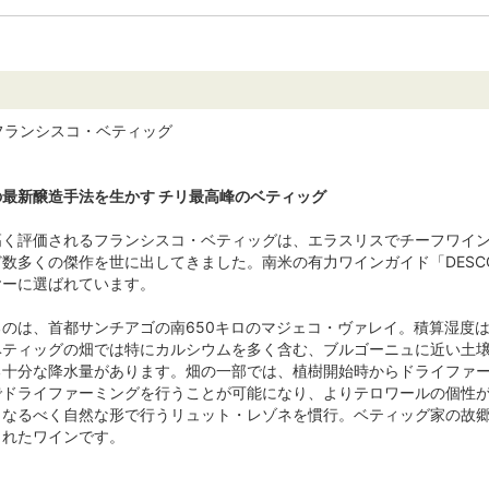
G / フランシスコ・ベティッグ
最新醸造手法を生かす チリ最高峰のベティッグ
高く評価されるフランシスコ・ベティッグは、エラスリスでチーフワイ
数多くの傑作を世に出してきました。南米の有力ワインガイド「DESCOR
ヤーに選ばれています。
のは、首都サンチアゴの南650キロのマジェコ・ヴァレイ。積算湿度は
ティッグの畑では特にカルシウムを多く含む、ブルゴーニュに近い土壌
る十分な降水量があります。畑の一部では、植樹開始時からドライファ
でドライファーミングを行うことが可能になり、よりテロワールの個性
なるべく自然な形で行うリュット・レゾネを慣行。ベティッグ家の故郷
されたワインです。