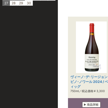
27
28
29
30
ヴィーノ･デ･リージョン
ピノ･ノワール 2024 / 
ィッグ
750ml／税込価格:¥ 3,300