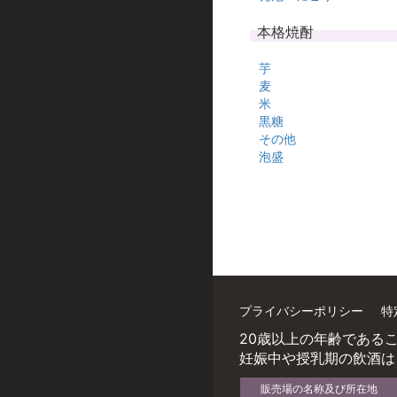
本格焼酎
芋
麦
米
黒糖
その他
泡盛
プライバシーポリシー
特
20歳以上の年齢である
妊娠中や授乳期の飲酒は
販売場の名称及び所在地