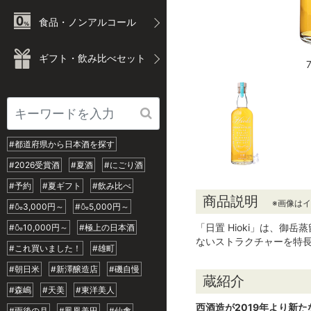
食品・ノンアルコール
ギフト・飲み比べセット
#都道府県から日本酒を探す
#2026受賞酒
#夏酒
#にごり酒
#予約
#夏ギフト
#飲み比べ
商品説明
※画像は
#🍶3,000円～
#🍶5,000円～
「日置 Hioki」は、
#🍶10,000円～
#極上の日本酒
ないストラクチャーを特
#これ買いました！
#雄町
#朝日米
#新澤醸造店
#磯自慢
蔵紹介
#森嶋
#天美
#東洋美人
西酒造が2019年より新
#雨後の月
#鳳凰美田
#仙禽