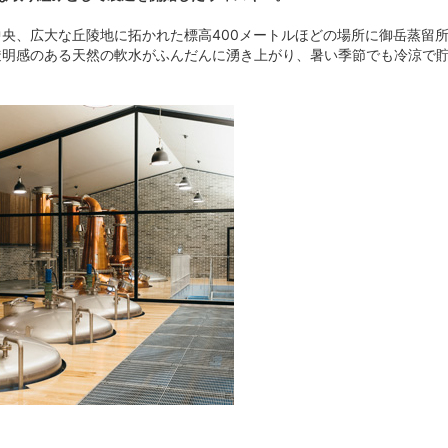
央、広大な丘陵地に拓かれた標高400メートルほどの場所に御岳蒸留
明感のある天然の軟水がふんだんに湧き上がり、暑い季節でも冷涼で貯