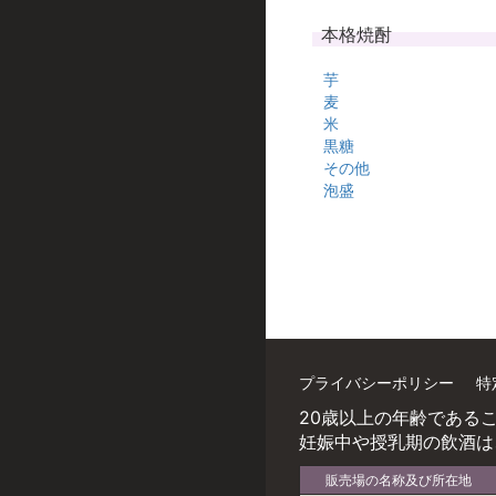
本格焼酎
芋
麦
米
黒糖
その他
泡盛
プライバシーポリシー
特
20歳以上の年齢である
妊娠中や授乳期の飲酒は
販売場の名称及び所在地