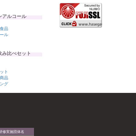
ンアルコール
食品
ール
飲み比べセット
ット
商品
ング
研修実施団体名