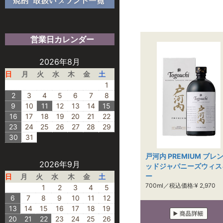
営業日カレンダー
2026年8月
日
月
火
水
木
金
土
1
2
3
4
5
6
7
8
9
10
11
12
13
14
15
16
17
18
19
20
21
22
23
24
25
26
27
28
29
30
31
戸河内 PREMIUM ブレ
2026年9月
ッドジャパニーズウィス
ー
日
月
火
水
木
金
土
700ml／税込価格:¥ 2,970
1
2
3
4
5
6
7
8
9
10
11
12
13
14
15
16
17
18
19
20
21
22
23
24
25
26