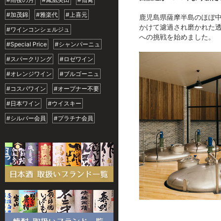
#加茂錦
#雅楽代
#上喜元
鹿児島県薩摩半島のほぼ中
かけて濾過され磨かれた透
#ワインコンシェルジュ
への挑戦を始めました。
#Special Price
#シャンパーニュ
#スパークリング
#ロゼワイン
#オレンジワイン
#ブルゴーニュ
#コスパワイン
#オープナー不要
#日本ワイン
#ウイスキー
#シルバー会員
#プラチナ会員