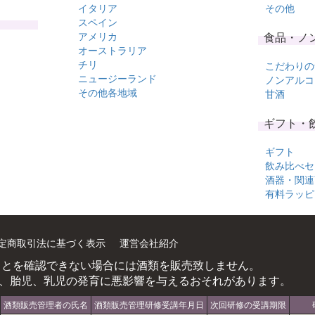
イタリア
その他
スペイン
アメリカ
食品・ノ
オーストラリア
チリ
こだわりの
ニュージーランド
ノンアルコ
その他各地域
甘酒
ギフト・
ギフト
飲み比べセ
酒器・関連
有料ラッピ
定商取引法に基づく表示
運営会社紹介
ことを確認できない場合には酒類を販売致しません。
、胎児、乳児の発育に悪影響を与えるおそれがあります。
酒類販売管理者の氏名
酒類販売管理研修受講年月日
次回研修の受講期限