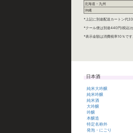
北海道・九州
沖縄
*上記に別途配送カートン代33
*クール便は別途440円(税込
*表示金額は消費税率10％です
日本酒
純米大吟醸
純米吟醸
純米酒
大吟醸
吟醸
本醸造
特定名称外
発泡・にごり