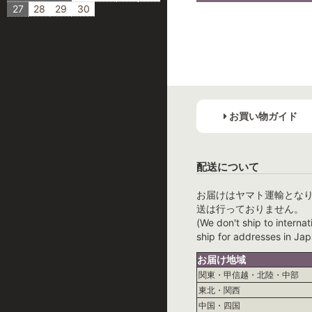
27
28
29
30
お買い物ガイド
配送について
お届けはヤマト運輸とな
送は行っておりません。
(We don't ship to internat
ship for addresses in Jap
お届け地域
関東・甲信越・北陸・中部
東北・関西
中国・四国