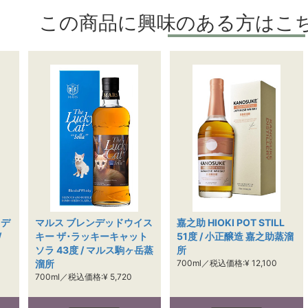
この商品に興味のある方はこ
トデ
マルス ブレンデッドウイス
嘉之助 HIOKI POT STILL
/
キー ザ･ラッキーキャット
51度 / 小正醸造 嘉之助蒸溜
ソラ 43度 / マルス駒ヶ岳蒸
所
溜所
700ml／税込価格:¥ 12,100
700ml／税込価格:¥ 5,720