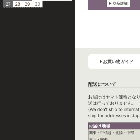
27
28
29
30
お買い物ガイド
配送について
お届けはヤマト運輸とな
送は行っておりません。
(We don't ship to internat
ship for addresses in Jap
お届け地域
関東・甲信越・北陸・中部
東北・関西