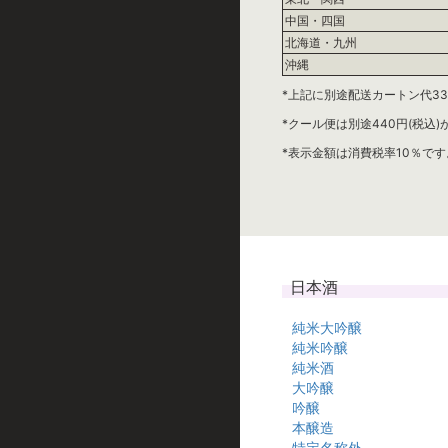
中国・四国
北海道・九州
沖縄
*上記に別途配送カートン代33
*クール便は別途440円(税込
*表示金額は消費税率10％です
日本酒
純米大吟醸
純米吟醸
純米酒
大吟醸
吟醸
本醸造
特定名称外