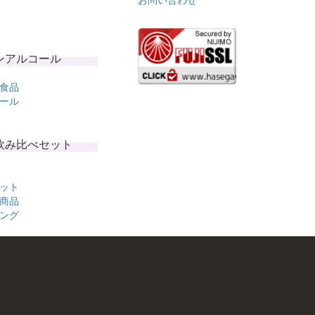
ンアルコール
食品
ール
飲み比べセット
ット
商品
ング