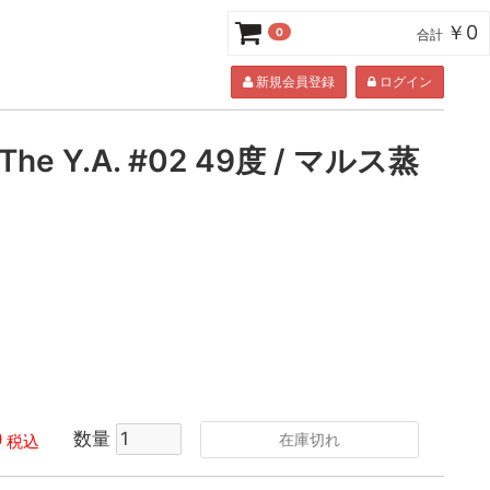
￥0
0
合計
新規会員登録
ログイン
he Y.A. #02 49度 / マルス蒸
0
数量
在庫切れ
税込