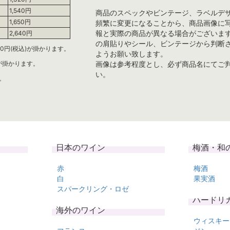
1,540円
商品のスペックやビンテージ、ラベルデ
1,650円
頻繁に変更になることから、商品画像に
報と実際の商品が異なる場合がございま
2,640円
の肩貼りやシール、ビンテージから判断
0円(税込)が掛かります。
ようお願い致します。
)が掛かります。
画像は参考程度とし、必ず商品名にてご
い。
。
日本のワイン
梅酒・和
赤
梅酒
白
果実酒
スパークリング・ロゼ
ハードリ
海外のワイン
ウィスキー