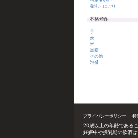
発泡・にごり
本格焼酎
芋
麦
米
黒糖
その他
泡盛
プライバシーポリシー
特
20歳以上の年齢である
妊娠中や授乳期の飲酒は