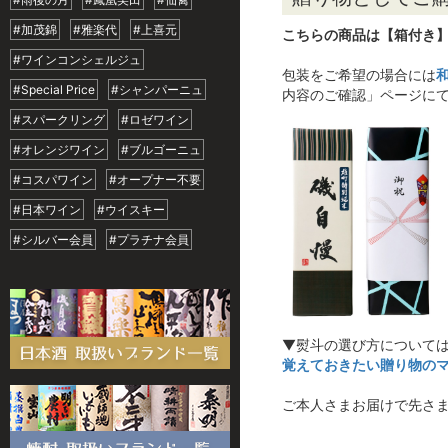
#加茂錦
#雅楽代
#上喜元
こちらの商品は【箱付き
#ワインコンシェルジュ
包装をご希望の場合には
#Special Price
#シャンパーニュ
内容のご確認」ページに
#スパークリング
#ロゼワイン
#オレンジワイン
#ブルゴーニュ
#コスパワイン
#オープナー不要
#日本ワイン
#ウイスキー
#シルバー会員
#プラチナ会員
▼熨斗の選び方について
覚えておきたい贈り物の
ご本人さまお届けで先さ