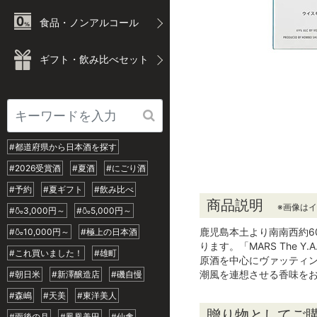
食品・ノンアルコール
ギフト・飲み比べセット
#都道府県から日本酒を探す
#2026受賞酒
#夏酒
#にごり酒
#予約
#夏ギフト
#飲み比べ
商品説明
※画像は
#🍶3,000円～
#🍶5,000円～
鹿児島本土より南南西約6
#🍶10,000円～
#極上の日本酒
ります。「MARS Th
#これ買いました！
#雄町
原酒を中心にヴァッティ
潮風を連想させる香味をお
#朝日米
#新澤醸造店
#磯自慢
#森嶋
#天美
#東洋美人
贈り物としてご
#雨後の月
#鳳凰美田
#仙禽