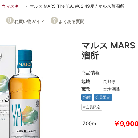
ウィスキー
マルス MARS The Y.A. #02 49度 / マルス蒸溜所
お買い物ガイド
よくある質問
マルス MARS T
溜所
商品情報
地域
長野県
蔵元
本坊酒造
箱付
会員限定
#会員限定
￥9,90
700ml