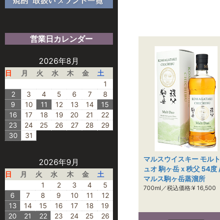
営業日カレンダー
2026年8月
日
月
火
水
木
金
土
1
2
3
4
5
6
7
8
9
10
11
12
13
14
15
16
17
18
19
20
21
22
23
24
25
26
27
28
29
30
31
マルスウイスキー モル
2026年9月
ュオ 駒ヶ岳ｘ秩父 54度 
日
月
火
水
木
金
土
マルス駒ヶ岳蒸溜所
1
2
3
4
5
700ml／税込価格:¥ 16,500
6
7
8
9
10
11
12
13
14
15
16
17
18
19
20
21
22
23
24
25
26