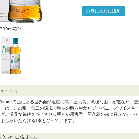
お気に入りに追加
700ml箱付
イメージです
0kmの海上にある世界自然遺産の島・屋久島。急峻な山々が連なり、
e Y.A.」は、この唯一無二の環境で熟成の時を重ねたジャパニーズウイ
ング。温暖な気候を感じさせる明るい果実香、屋久島の森に霧がかかっ
楽しみいただける1本となっています。
購入のお客様へ