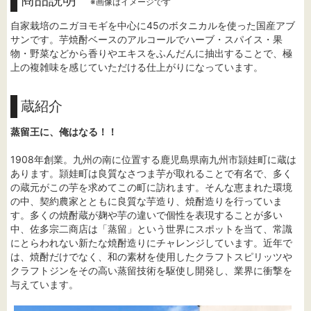
商品説明
※画像はイメージです
自家栽培のニガヨモギを中心に45のボタニカルを使った国産アブ
サンです。芋焼酎ベースのアルコールでハーブ・スパイス・果
物・野菜などから香りやエキスをふんだんに抽出することで、極
上の複雑味を感じていただける仕上がりになっています。
蔵紹介
蒸留王に、俺はなる！！
1908年創業。九州の南に位置する鹿児島県南九州市頴娃町に蔵は
あります。頴娃町は良質なさつま芋が取れることで有名で、多く
の蔵元がこの芋を求めてこの町に訪れます。そんな恵まれた環境
の中、契約農家とともに良質な芋造り、焼酎造りを行っていま
す。多くの焼酎蔵が麹や芋の違いで個性を表現することが多い
中、佐多宗二商店は「蒸留」という世界にスポットを当て、常識
にとらわれない新たな焼酎造りにチャレンジしています。近年で
は、焼酎だけでなく、和の素材を使用したクラフトスピリッツや
クラフトジンをその高い蒸留技術を駆使し開発し、業界に衝撃を
与えています。