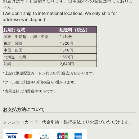
お届けはヤマト運輸となります。日本国外への発送は行っておりま
せん。
(We don't ship to international locations. We only ship for
addresses in Japan.)
お届け地域
配送料（税込）
関東・甲信越・北陸・中部
1,210円
東北・関西
1,320円
中国・四国
1,540円
北海道・九州
1,650円
沖縄
2,640円
*上記に別途配送カートン代330円(税込)が掛かります。
*クール便は別途440円(税込)が掛かります。
*表示金額は消費税率10％です。
お支払方法について
クレジットカード・代金引換・銀行振込よりお選びいただけます。