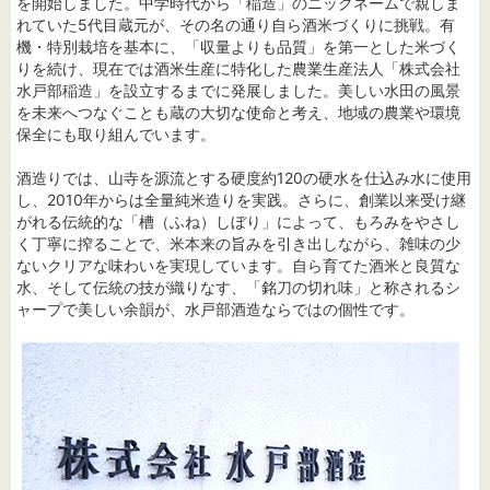
を開始しました。中学時代から「稲造」のニックネームで親しま
れていた5代目蔵元が、その名の通り自ら酒米づくりに挑戦。有
機・特別栽培を基本に、「収量よりも品質」を第一とした米づく
りを続け、現在では酒米生産に特化した農業生産法人「株式会社
水戸部稲造」を設立するまでに発展しました。美しい水田の風景
を未来へつなぐことも蔵の大切な使命と考え、地域の農業や環境
保全にも取り組んでいます。
酒造りでは、山寺を源流とする硬度約120の硬水を仕込み水に使用
し、2010年からは全量純米造りを実践。さらに、創業以来受け継
がれる伝統的な「槽（ふね）しぼり」によって、もろみをやさし
く丁寧に搾ることで、米本来の旨みを引き出しながら、雑味の少
ないクリアな味わいを実現しています。自ら育てた酒米と良質な
水、そして伝統の技が織りなす、「銘刀の切れ味」と称されるシ
ャープで美しい余韻が、水戸部酒造ならではの個性です。