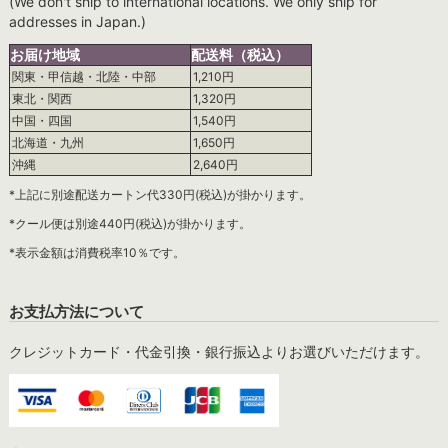
(We don't ship to international locations. We only ship for
addresses in Japan.)
お届け地域
配送料（税込）
関東・甲信越・北陸・中部
1,210円
東北・関西
1,320円
中国・四国
1,540円
北海道・九州
1,650円
沖縄
2,640円
*上記に別途配送カートン代330円(税込)が掛かります。
*クール便は別途440円(税込)が掛かります。
*表示金額は消費税率10％です。
お支払方法について
クレジットカード・代金引換・銀行振込よりお選びいただけます。