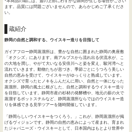
*本商品の箱には、蓋の上部にわずかな隙間が生じる場合がござい
ます。品質には問題ございませんので、あらかじめご了承くださ
い。
蔵紹介
静岡の自然と調和する、ウイスキー造りを目指して
ガイアフロー静岡蒸溜所は、豊かな自然に囲まれた静岡の奥座敷
「オクシズ」にあります。南アルプスから流れ出る伏流水が、こ
の大地を潤し、やがて大いなる安倍川へと姿を変え、駿河湾へと
流れていきます。動物たちが息づき、季節ごとにうつろう美しい
自然の恵みを受けて、ウイスキーがゆっくりと熟成しています。
オクシズで育ったヒノキをふんだんに用い、自然と一体になった
蒸溜所。静岡の風土に根ざした、自然と調和するウイスキー造り
を目指しています。静岡市産の杉材の発酵槽や、地元の薪の火で
蒸溜するポットスチルなど、静岡蒸溜所ならではのウイスキー造
りを体感できる見学ツアーを随時開催しています。
「静岡らしいウイスキーをつくろう。」これが、静岡蒸溜所が掲
げるヴィジョンです。静岡の自然の恵みによって産まれ、育まれ
たジャパニーズ・ウイスキーとして、日本国内はもとより世界中