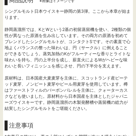
商品説明
※画像はイメージです
シングルモルト日本ウイスキー静岡の第3弾。ここから本章が始ま
ります。
静岡蒸溜所では、KとWという2基の初留蒸留機を使い、2種類の個
性が異なった原酒を生み出しています。その両方の原酒を初めて
ブレンドしたシングルモルトが、コンタクトSです。その素直で心
地よくバランスの整った味わいは、円（サークル）に例えること
ができるでしょう。蒸気加熱のKがフルーティーな香りとライトな
味わいを持ち、円の上半分を成し、薪直火によるWがヘビーな味
わいと長いフィニッシュを感じさせ、円の下半分を支えます。
原材料は、日本国産大麦麦芽を主体に、スコットランド産ピーテ
ッド麦芽、ノンピート麦芽やビール用麦芽を使用しています。樽
はファーストフィルのバーボンバレルを主体に、クォーターカス
クなども使いました。原材料から日本国産を主体としたジャパニ
ーズウイスキーです。静岡蒸溜所の木製発酵槽や蒸留機の総力が
結実したシングルモルトをご堪能ください。
注意事項