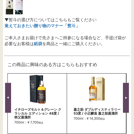
▼熨斗の選び方についてはこちらもご覧ください
覚えておきたい贈り物のマナー「熨斗」
ご本人さまお届けで先さまへご持参になる場合など、手提げ袋が
必要なお客様は
紙袋
を商品と一緒にご購入ください。
この商品に興味のある方はこちらもおすすめ
イチローズモルト＆グレーン ク
嘉之助 ダブルディスティラリー
ラシカル エディション 48度 /
53度 / 小正醸造 嘉之助蒸溜所
秩父蒸溜所
700ml：¥ 14,300
税込
700ml：¥ 7,700
税込