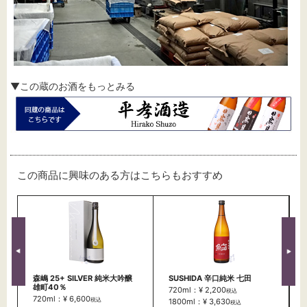
▼この蔵のお酒をもっとみる
この商品に興味のある方はこちらもおすすめ
森嶋 25+ SILVER 純米大吟醸
SUSHIDA 辛口純米 七田
雄町40％
720ml：¥ 2,200
税込
720ml：¥ 6,600
税込
1800ml：¥ 3,630
税込