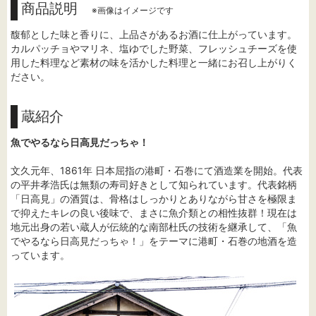
商品説明
※画像はイメージです
馥郁とした味と香りに、上品さがあるお酒に仕上がっています。
カルパッチョやマリネ、塩ゆでした野菜、フレッシュチーズを使
用した料理など素材の味を活かした料理と一緒にお召し上がりく
ださい。
蔵紹介
魚でやるなら日高見だっちゃ！
文久元年、1861年 日本屈指の港町・石巻にて酒造業を開始。代表
の平井孝浩氏は無類の寿司好きとして知られています。代表銘柄
「日高見」の酒質は、骨格はしっかりとありながら甘さを極限ま
で抑えたキレの良い後味で、まさに魚介類との相性抜群！現在は
地元出身の若い蔵人が伝統的な南部杜氏の技術を継承して、「魚
でやるなら日高見だっちゃ！」をテーマに港町・石巻の地酒を造
っています。