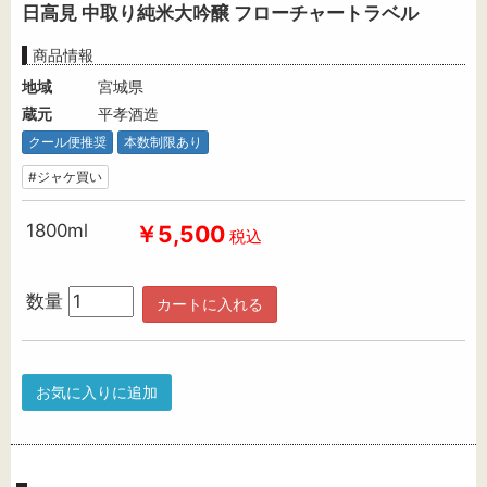
日高見 中取り純米大吟醸 フローチャートラベル
商品情報
地域
宮城県
蔵元
平孝酒造
クール便推奨
本数制限あり
#ジャケ買い
1800ml
￥5,500
税込
数量
カートに入れる
お気に入りに追加