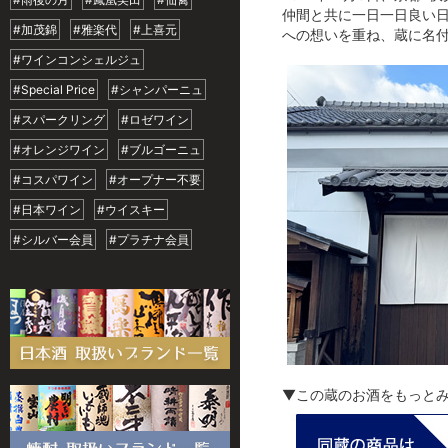
仲間と共に一日一日良い日
#加茂錦
#雅楽代
#上喜元
への想いを重ね、蔵に名付
#ワインコンシェルジュ
#Special Price
#シャンパーニュ
#スパークリング
#ロゼワイン
#オレンジワイン
#ブルゴーニュ
#コスパワイン
#オープナー不要
#日本ワイン
#ウイスキー
#シルバー会員
#プラチナ会員
▼この蔵のお酒をもっと