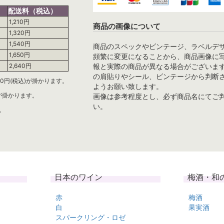
配送料（税込）
1,210円
商品の画像について
1,320円
1,540円
商品のスペックやビンテージ、ラベルデ
1,650円
頻繁に変更になることから、商品画像に
報と実際の商品が異なる場合がございま
2,640円
の肩貼りやシール、ビンテージから判断
0円(税込)が掛かります。
ようお願い致します。
)が掛かります。
画像は参考程度とし、必ず商品名にてご
い。
。
日本のワイン
梅酒・和
赤
梅酒
白
果実酒
スパークリング・ロゼ