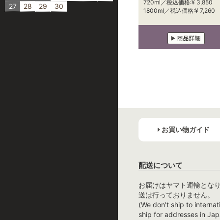
720ml／税込価格:¥ 3,850
27
28
29
30
1800ml／税込価格:¥ 7,260
お買い物ガイド
配送について
お届けはヤマト運輸とな
送は行っておりません。
(We don't ship to internat
ship for addresses in Jap