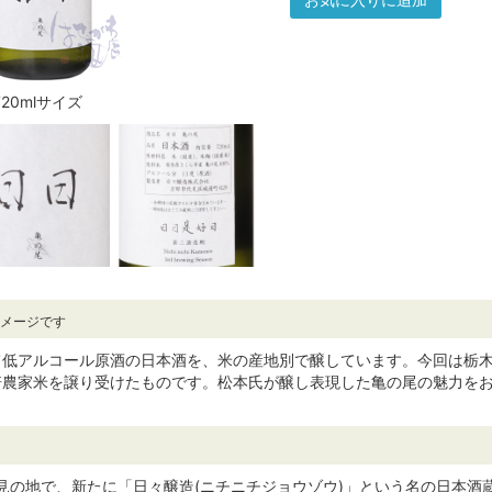
720mlサイズ
イメージです
て低アルコール原酒の日本酒を、米の産地別で醸しています。今回は栃
培農家米を譲り受けたものです。松本氏が醸し表現した亀の尾の魅力を
都･伏見の地で、新たに「日々醸造(ニチニチジョウゾウ)」という名の日本