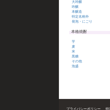
大吟醸
吟醸
本醸造
特定名称外
発泡・にごり
本格焼酎
芋
麦
米
黒糖
その他
泡盛
プライバシーポリシー
特