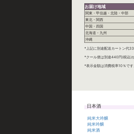
お届け地域
関東・甲信越・北陸・中部
東北・関西
中国・四国
北海道・九州
沖縄
*上記に別途配送カートン代33
*クール便は別途440円(税込
*表示金額は消費税率10％です
日本酒
純米大吟醸
純米吟醸
純米酒