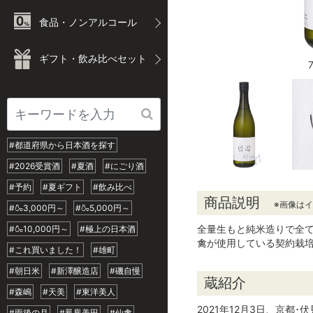
食品・ノンアルコール
ギフト・飲み比べセット
#都道府県から日本酒を探す
#2026受賞酒
#夏酒
#にごり酒
#予約
#夏ギフト
#飲み比べ
商品説明
※画像は
#🍶3,000円～
#🍶5,000円～
全量生もと純米造りで全
#🍶10,000円～
#極上の日本酒
禽が使用している契約栽
#これ買いました！
#雄町
#朝日米
#新澤醸造店
#磯自慢
蔵紹介
#森嶋
#天美
#東洋美人
2021年12月3日、京
#雨後の月
#鳳凰美田
#仙禽