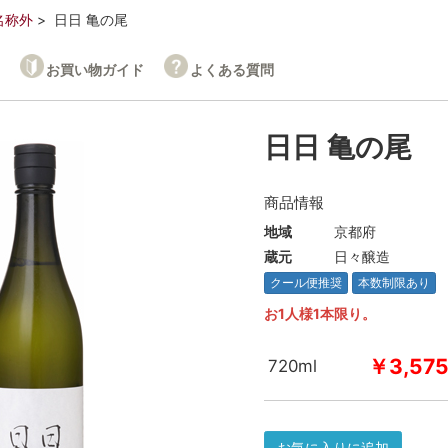
名称外
日日 亀の尾
お買い物ガイド
よくある質問
日日 亀の尾
商品情報
地域
京都府
蔵元
日々醸造
クール便推奨
本数制限あり
お1人様1本限り。
￥3,57
720ml
お気に入りに追加