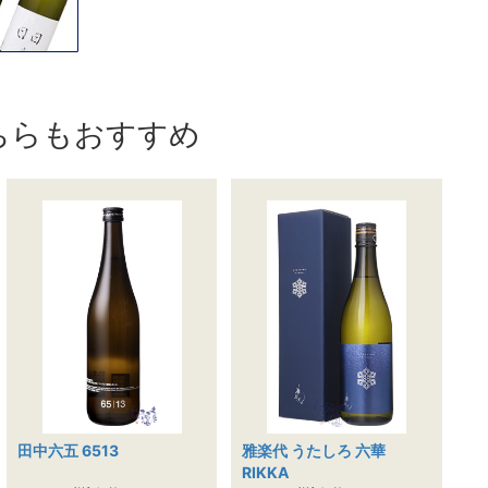
ちらもおすすめ
田中六五 6513
雅楽代 うたしろ 六華
RIKKA