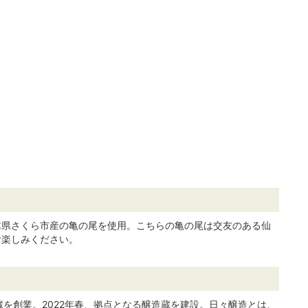
木県さくら市産の亀の尾を使用。こちらの亀の尾は交友のある仙
お楽しみください。
酒蔵を創業。2022年春、拠点となる醸造蔵を建設。日々醸造とは、