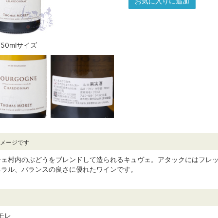
お気に入りに追加
750mlサイズ
イメージです
シェ村内のぶどうをブレンドして造られるキュヴェ。アタックにはフレ
ネラル、バランスの良さに優れたワインです。
･モレ