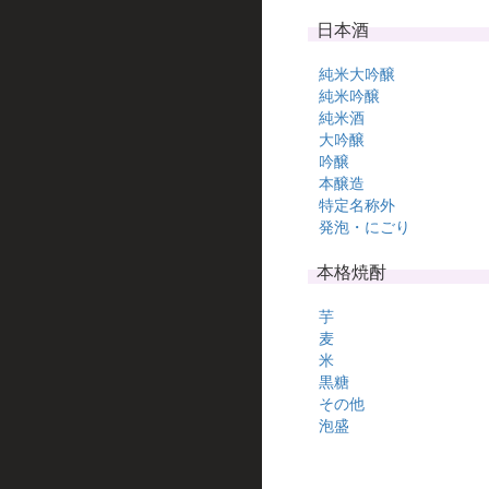
日本酒
純米大吟醸
純米吟醸
純米酒
大吟醸
吟醸
本醸造
特定名称外
発泡・にごり
本格焼酎
芋
麦
米
黒糖
その他
泡盛