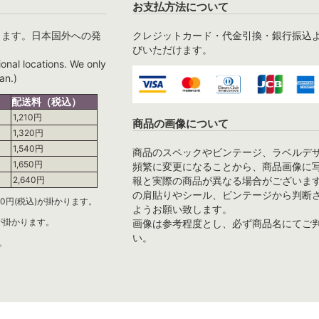
お支払方法について
ります。日本国外への発
クレジットカード・代金引換・銀行振込
びいただけます。
ional locations. We only
an.)
配送料（税込）
1,210円
商品の画像について
1,320円
1,540円
商品のスペックやビンテージ、ラベルデ
1,650円
頻繁に変更になることから、商品画像に
報と実際の商品が異なる場合がございま
2,640円
の肩貼りやシール、ビンテージから判断
0円(税込)が掛かります。
ようお願い致します。
)が掛かります。
画像は参考程度とし、必ず商品名にてご
い。
。