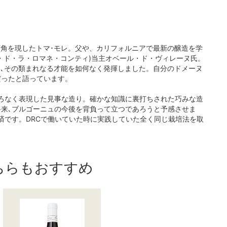
頭角を現したトマ･モレ。父や、カリフォルニアで最新の醸造を学
・ド・ラ・ロマネ・コンティ)当主オベール・ド・ヴィレーヌ氏。
し､その類まれなる才能を如何なく発揮しました。自分のドメーヌ
だったと語っています。
ろなく表現した見事な造り。確かな知識に裏打ちされた巧みな造
来､ブルゴーニュの今後を背負って立つであろうと予感させま
済です。DRCで働いていた時に実践していた全く同じ栽培法を取
ちらもおすすめ