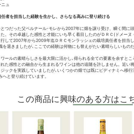
ーニュ
責任者を担当した経験を生かし、さらなる高みに登り続ける
とつだった父ベルナール･モレから2007年に畑を譲り受け、瞬く間に
た。その卓越した感性と才能にいち早く着目したのがＤＲＣ(ドメーヌ
行して2007年から2009年迄ＤＲＣモンラッシェの栽培責任者を担当
職を退きましたが､ここでの経験は何物にも替えがたい素晴らしいもの
ロワールの素晴らしさを最大限に活かし､得られる全ての要素を余すとこ
優れた感性との融合から生まれるワインは他の追随を許しません。近い将
ジックを実践していましたが､いくつかの畑では既にビディナミへ移行
みへと登り続けています。
この商品に興味のある方はこ