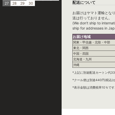
配送について
27
28
29
30
お届けはヤマト運輸とな
送は行っておりません。
(We don't ship to internat
ship for addresses in Jap
お届け地域
関東・甲信越・北陸・中部
東北・関西
中国・四国
北海道・九州
沖縄
*上記に別途配送カートン代33
*クール便は別途440円(税込
*表示金額は消費税率10％です