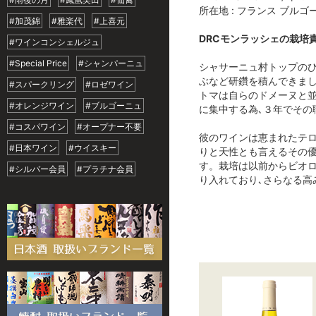
所在地 : フランス ブルゴ
#加茂錦
#雅楽代
#上喜元
DRCモンラッシェの栽培
#ワインコンシェルジュ
#Special Price
#シャンパーニュ
シャサーニュ村トップのひ
ぶなど研鑽を積んできまし
#スパークリング
#ロゼワイン
トマは自らのドメーヌと並
#オレンジワイン
#ブルゴーニュ
に集中する為､３年でその
#コスパワイン
#オープナー不要
彼のワインは恵まれたテ
#日本ワイン
#ウイスキー
りと天性とも言えるその
す。栽培は以前からビオロ
#シルバー会員
#プラチナ会員
り入れており､さらなる高