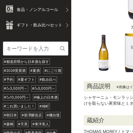
食品・ノンアルコール
ギフト・飲み比べセット
#都道府県から日本酒を探す
#2026受賞酒
#夏酒
#にごり酒
#予約
#夏ギフト
#飲み比べ
商品説明
※画像は
#🍶3,000円～
#🍶5,000円～
シャサーニュ・モンラッ
#🍶10,000円～
#極上の日本酒
けを取らない果実味とミ
#これ買いました！
#雄町
#朝日米
#新澤醸造店
#磯自慢
蔵紹介
#森嶋
#天美
#東洋美人
THOMAS MOREY / トマ
#雨後の月
#鳳凰美田
#仙禽