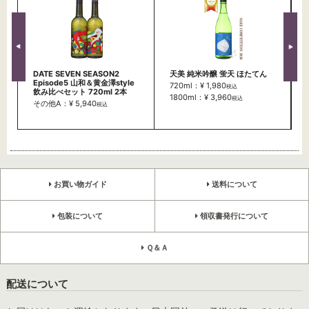
DATE SEVEN SEASON2
天美 純米吟醸 蛍天 ほたてん
Episode5 山和＆黄金澤style
720ml：¥ 1,980
税込
飲み比べセット 720ml 2本
1800ml：¥ 3,960
税込
その他A：¥ 5,940
税込
お買い物ガイド
送料について
包装について
領収書発行について
Ｑ＆Ａ
配送について