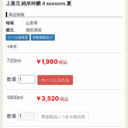
上喜元 純米吟醸 4 seasons 夏
商品情報
地域
山形県
蔵元
酒田酒造
クール便推奨
本数制限あり
#夏酒
720ml
￥1,980
税込
数量
カートに入れる
1800ml
￥3,520
税込
数量
季節商品につき今期完売