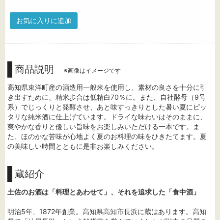
お気に入りに追加
商品説明
※画像はイメージです
高知県東洋町産の酒造用一般米を使用し、素材の良さを十分に引
き出すために、精米歩合は低精白70％に。また、自社酵母（9号
系）でじっくりと発酵させ、あと味すっきりとした暑い夏にピッ
タリな純米酒に仕上げています。ドライな味わいはそのままに、
爽やかな香りと優しい旨味をお楽しみいただける一本です。ま
た、ほのかな苦味が心地よく夏のお料理の味をひきたてます。夏
の美味しい時間とともに是非お楽しみください。
蔵紹介
土佐のお酒は「料理とあわせて」、それを追求した「食中酒」
明治5年、1872年創業。高知県高知市長浜に蔵はあります。高知