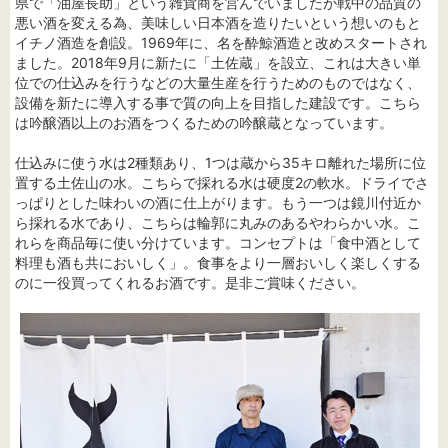
県で「油屋長助」という雑貨商を営んでいましたが戦中の品質の
悪い酒を変える為、美味しい日本酒を造りたいという想いのもと
イチノ酒造を創設。1969年に、名を酔鯨酒造と改めスタートされ
ました。2018年9月に新たに「土佐蔵」を設立、これは大きい単
位での仕込みを行うなどの大量生産を行うためのものではなく、
設備を新たに導入する事で質の向上を目指した建設です。こちら
は吟醸酒以上のお酒をつくるための吟醸蔵となっています。
仕込みに使う水は2種類あり、1つは蔵から35キロ離れた場所に位
置する土佐山の水。こちらで採れる水は硬度2の軟水。ドライでさ
っぱりとした味わいの酒に仕上がります。もう一つは鏡川付近か
ら採れる水であり、こちらは輪郭に丸みのあるやわらかい水。こ
れらを商品毎に使い分けています。コンセプトは「食中酒として
料理も酒も共においしく」。食事をより一層おいしく楽しくする
のに一役買ってくれるお酒です。是非ご賞味ください。