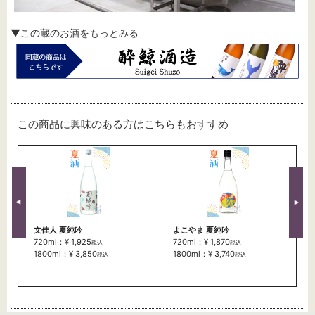
▼この蔵のお酒をもっとみる
この商品に興味のある方はこちらもおすすめ
文佳人 夏純吟
よこやま 夏純吟
720ml：¥ 1,925
720ml：¥ 1,870
税込
税込
1800ml：¥ 3,850
1800ml：¥ 3,740
税込
税込