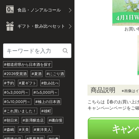
食品・ノンアルコール
ギフト・飲み比べセット
お買い
#都道府県から日本酒を探す
#2026受賞酒
#夏酒
#にごり酒
#予約
#夏ギフト
#飲み比べ
商品説明
※画像は
#🍶3,000円～
#🍶5,000円～
こちらは【春のお買い上
#🍶10,000円～
#極上の日本酒
キャンペ―ンページをご
#これ買いました！
#雄町
#朝日米
#新澤醸造店
#磯自慢
#森嶋
#天美
#東洋美人
#雨後の月
#鳳凰美田
#仙禽