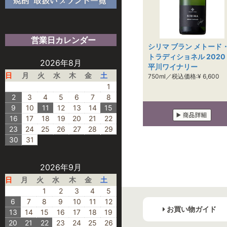
営業日カレンダー
シリマ ブラン メトード
トラディショネル 2020 
2026年8月
平川ワイナリー
日
月
火
水
木
金
土
750ml／税込価格:¥ 6,600
1
2
3
4
5
6
7
8
9
10
11
12
13
14
15
16
17
18
19
20
21
22
23
24
25
26
27
28
29
30
31
2026年9月
日
月
火
水
木
金
土
1
2
3
4
5
6
7
8
9
10
11
12
お買い物ガイド
13
14
15
16
17
18
19
20
21
22
23
24
25
26