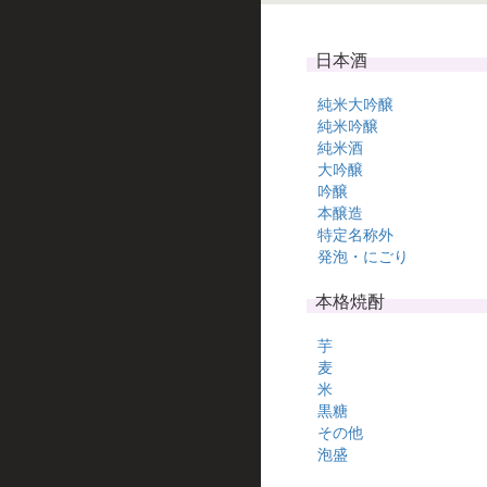
日本酒
純米大吟醸
純米吟醸
純米酒
大吟醸
吟醸
本醸造
特定名称外
発泡・にごり
本格焼酎
芋
麦
米
黒糖
その他
泡盛