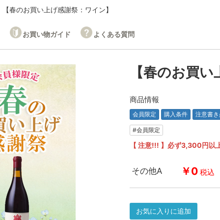
【春のお買い上げ感謝祭：ワイン】
お買い物ガイド
よくある質問
【春のお買い
商品情報
会員限定
購入条件
注意書き
#会員限定
【 注意!!! 】必ず3,30
￥0
その他A
税込
お気に入りに追加