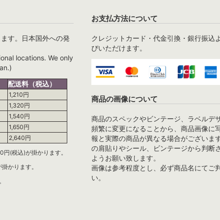
お支払方法について
ります。日本国外への発
クレジットカード・代金引換・銀行振込
びいただけます。
ional locations. We only
an.)
配送料（税込）
1,210円
商品の画像について
1,320円
1,540円
商品のスペックやビンテージ、ラベルデ
1,650円
頻繁に変更になることから、商品画像に
報と実際の商品が異なる場合がございま
2,640円
の肩貼りやシール、ビンテージから判断
0円(税込)が掛かります。
ようお願い致します。
)が掛かります。
画像は参考程度とし、必ず商品名にてご
い。
。