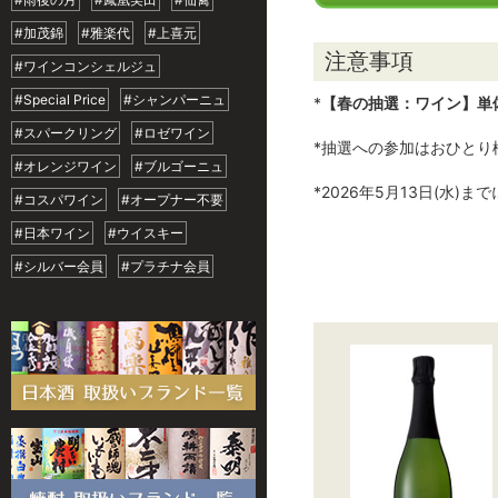
#加茂錦
#雅楽代
#上喜元
注意事項
#ワインコンシェルジュ
#Special Price
#シャンパーニュ
*
【春の抽選：ワイン】単
#スパークリング
#ロゼワイン
*抽選への参加はおひと
#オレンジワイン
#ブルゴーニュ
*2026年5月13日(水
#コスパワイン
#オープナー不要
#日本ワイン
#ウイスキー
#シルバー会員
#プラチナ会員