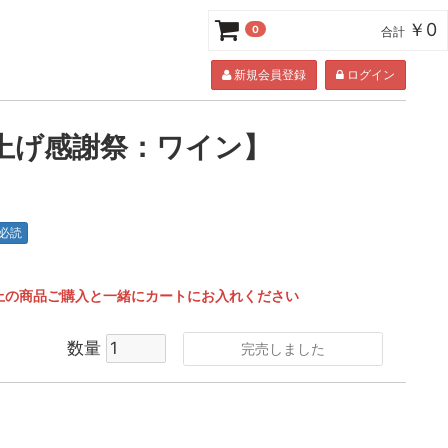
￥0
0
合計
新規会員登録
ログイン
上げ感謝祭：ワイン】
必読
0円以上の商品ご購入と一緒にカートにお入れください
数量
完売しました