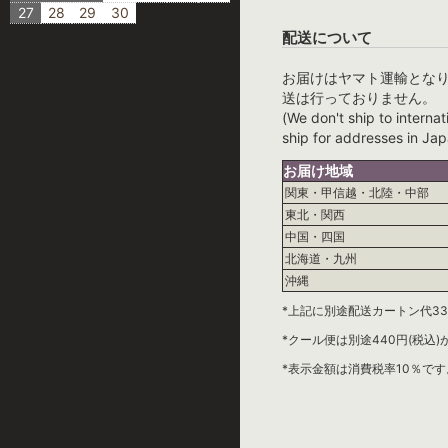
27
28
29
30
配送について
お届けはヤマト運輸とな
送は行っておりません。
(We don't ship to internat
ship for addresses in Jap
お届け地域
関東・甲信越・北陸・中部
東北・関西
中国・四国
北海道・九州
沖縄
*上記に別途配送カートン代33
*クール便は別途440円(税込
*表示金額は消費税率10％です