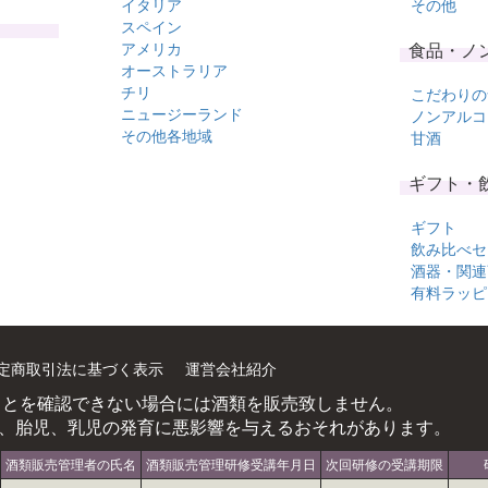
イタリア
その他
スペイン
アメリカ
食品・ノ
オーストラリア
チリ
こだわりの
ニュージーランド
ノンアルコ
その他各地域
甘酒
ギフト・
ギフト
飲み比べセ
酒器・関連
有料ラッピ
定商取引法に基づく表示
運営会社紹介
ことを確認できない場合には酒類を販売致しません。
、胎児、乳児の発育に悪影響を与えるおそれがあります。
酒類販売管理者の氏名
酒類販売管理研修受講年月日
次回研修の受講期限