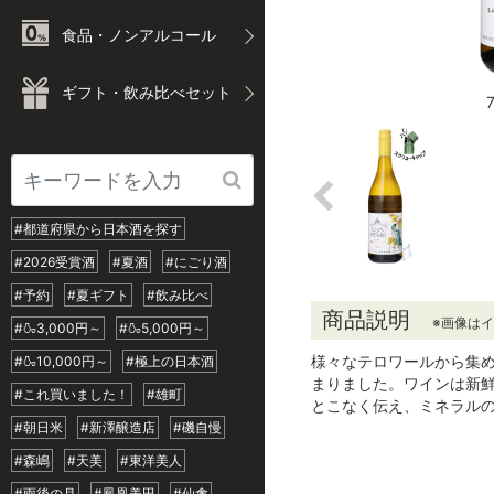
食品・ノンアルコール
ギフト・飲み比べセット
#都道府県から日本酒を探す
#2026受賞酒
#夏酒
#にごり酒
#予約
#夏ギフト
#飲み比べ
商品説明
※画像は
#🍶3,000円～
#🍶5,000円～
様々なテロワールから集
#🍶10,000円～
#極上の日本酒
まりました。ワインは新鮮
#これ買いました！
#雄町
とこなく伝え、ミネラル
#朝日米
#新澤醸造店
#磯自慢
#森嶋
#天美
#東洋美人
#雨後の月
#鳳凰美田
#仙禽