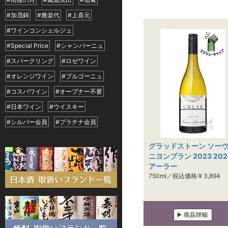
#加茂錦
#雅楽代
#上喜元
#ワインコンシェルジュ
#Special Price
#シャンパーニュ
#スパークリング
#ロゼワイン
#オレンジワイン
#ブルゴーニュ
#コスパワイン
#オープナー不要
#日本ワイン
#ウイスキー
#シルバー会員
#プラチナ会員
グラッドストーン ソー
ニヨンブラン 2023 2024
アーラー
750ml／税込価格:¥ 3,894