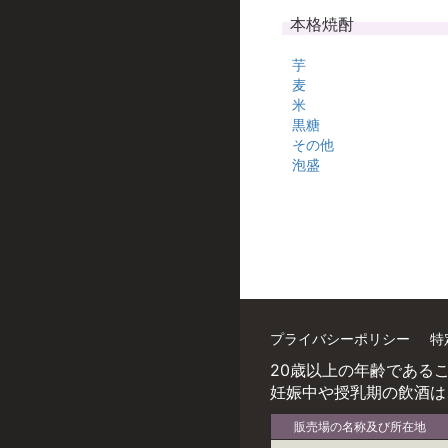
本格焼酎
芋
麦
米
黒糖
その他
泡盛
プライバシーポリシー
特
20歳以上の年齢である
妊娠中や授乳期の飲酒は
販売場の名称及び所在地