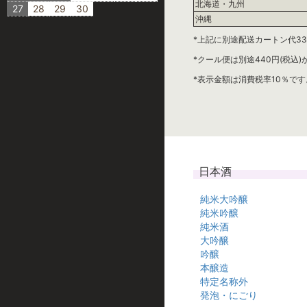
北海道・九州
27
28
29
30
沖縄
*上記に別途配送カートン代33
*クール便は別途440円(税込
*表示金額は消費税率10％です
日本酒
純米大吟醸
純米吟醸
純米酒
大吟醸
吟醸
本醸造
特定名称外
発泡・にごり