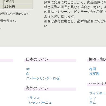
1,650円
頻繁に変更になることから、商品画像に
報と実際の商品が異なる場合がございま
2,640円
の肩貼りやシール、ビンテージから判断
0円(税込)が掛かります。
ようお願い致します。
)が掛かります。
画像は参考程度とし、必ず商品名にてご
い。
。
日本のワイン
梅酒・和
赤
梅酒
白
果実酒
スパークリング・ロゼ
ハードリ
海外のワイン
ウィスキー
フランス
ジン
シャンパーニュ
ラム