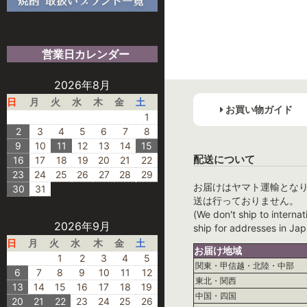
営業日カレンダー
2026年8月
日
月
火
水
木
金
土
お買い物ガイド
1
2
3
4
5
6
7
8
9
10
11
12
13
14
15
配送について
16
17
18
19
20
21
22
23
24
25
26
27
28
29
お届けはヤマト運輸とな
30
31
送は行っておりません。
(We don't ship to internat
2026年9月
ship for addresses in Jap
日
月
火
水
木
金
土
お届け地域
1
2
3
4
5
関東・甲信越・北陸・中部
6
7
8
9
10
11
12
東北・関西
13
14
15
16
17
18
19
中国・四国
20
21
22
23
24
25
26