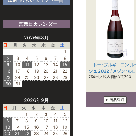
営業日カレンダー
2026年8月
日
月
火
水
木
金
土
1
2
3
4
5
6
7
8
9
10
11
12
13
14
15
コトー･ブルギニヨン ル
16
17
18
19
20
21
22
ジュ 2022 / メゾン･ル
750ml／税込価格:¥ 7,700
23
24
25
26
27
28
29
30
31
2026年9月
日
月
火
水
木
金
土
1
2
3
4
5
6
7
8
9
10
11
12
13
14
15
16
17
18
19
20
21
22
23
24
25
26