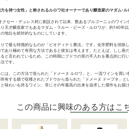
能力を持つ女性」と称されるルロワ社オーナーであり醸造家のマダム･ル
のオクセー・デュレス村に創設されて以来、数あるブルゴーニュのワイ
り天才醸造家でもあるマダム・ラルー・ビーズ・ルロワが、約140年
ワの地位を絶対的なものにしています。
造りで最も特徴的なものが「ビオディナミ農法」です。化学肥料を排除
的であり極めて有用な方法であると彼女は考えます。たとえば、しし座の
れると言われているため、この時期にブドウの実の手入れを重点的に行
農法です。
には、この方法で造られた「ドメーヌ ルロワ」と、一流ワインを買い
が所有する畑で収穫されたブドウから造られた「ドメーヌ ドーブネ」と
質と味わいを誇るワイン。常にその年最高の出来を追求した傑作をお届
この商品に興味のある方はこ