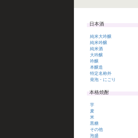
日本酒
純米大吟醸
純米吟醸
純米酒
大吟醸
吟醸
本醸造
特定名称外
発泡・にごり
本格焼酎
芋
麦
米
黒糖
その他
泡盛