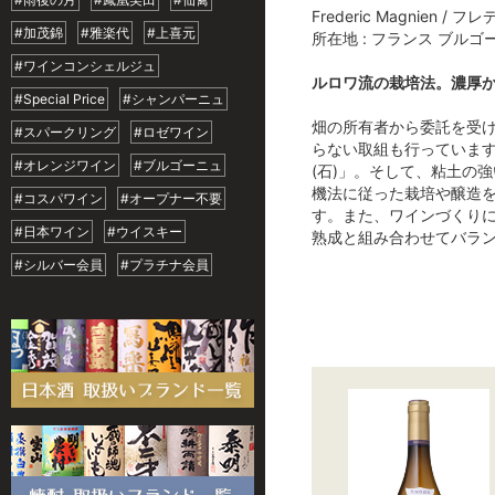
Frederic Magnien /
#加茂錦
#雅楽代
#上喜元
所在地 : フランス ブルゴ
#ワインコンシェルジュ
ルロワ流の栽培法。濃厚
#Special Price
#シャンパーニュ
畑の所有者から委託を受け
#スパークリング
#ロゼワイン
らない取組も行っています
#オレンジワイン
#ブルゴーニュ
(石)」。そして、粘土の強
機法に従った栽培や醸造
#コスパワイン
#オープナー不要
す。また、ワインづくり
#日本ワイン
#ウイスキー
熟成と組み合わせてバラ
#シルバー会員
#プラチナ会員