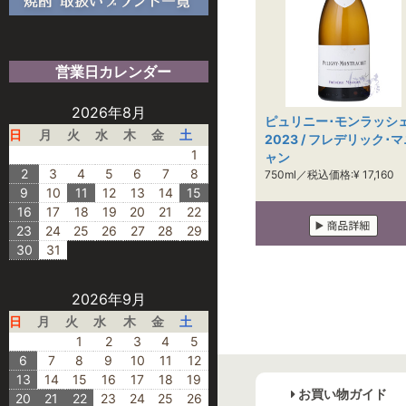
営業日カレンダー
2026年8月
ピュリニー･モンラッシ
日
月
火
水
木
金
土
2023 / フレデリック･
1
ャン
2
3
4
5
6
7
8
750ml／税込価格:¥ 17,160
9
10
11
12
13
14
15
16
17
18
19
20
21
22
23
24
25
26
27
28
29
30
31
2026年9月
日
月
火
水
木
金
土
1
2
3
4
5
6
7
8
9
10
11
12
13
14
15
16
17
18
19
お買い物ガイド
20
21
22
23
24
25
26