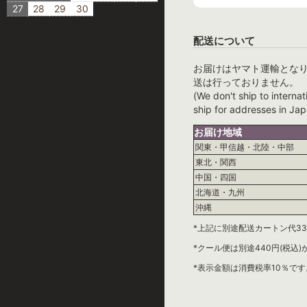
27
28
29
30
配送について
お届けはヤマト運輸とな
送は行っておりません。
(We don't ship to internat
ship for addresses in Jap
お届け地域
関東・甲信越・北陸・中部
東北・関西
中国・四国
北海道・九州
沖縄
*上記に別途配送カートン代33
*クール便は別途440円(税込
*表示金額は消費税率10％です