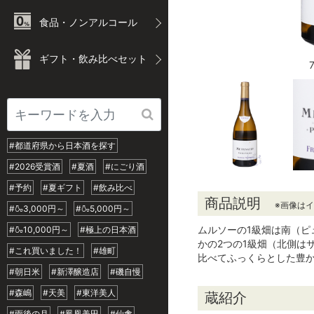
食品・ノンアルコール
ギフト・飲み比べセット
#都道府県から日本酒を探す
#2026受賞酒
#夏酒
#にごり酒
#予約
#夏ギフト
#飲み比べ
商品説明
※画像は
#🍶3,000円～
#🍶5,000円～
ムルソーの1級畑は南（ピ
#🍶10,000円～
#極上の日本酒
かの2つの1級畑（北側は
#これ買いました！
#雄町
比べてふっくらとした豊か
#朝日米
#新澤醸造店
#磯自慢
#森嶋
#天美
#東洋美人
蔵紹介
#雨後の月
#鳳凰美田
#仙禽