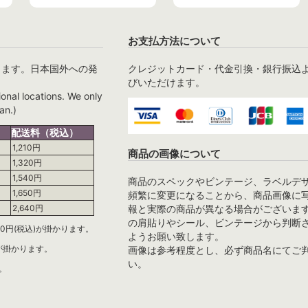
お支払方法について
ります。日本国外への発
クレジットカード・代金引換・銀行振込
びいただけます。
ional locations. We only
an.)
配送料（税込）
1,210円
商品の画像について
1,320円
1,540円
商品のスペックやビンテージ、ラベルデ
1,650円
頻繁に変更になることから、商品画像に
報と実際の商品が異なる場合がございま
2,640円
の肩貼りやシール、ビンテージから判断
0円(税込)が掛かります。
ようお願い致します。
)が掛かります。
画像は参考程度とし、必ず商品名にてご
い。
。