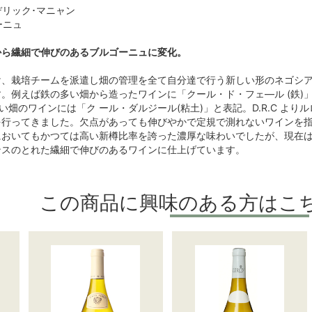
 フレデリック･マニャン
ーニュ
から繊細で伸びのあるブルゴーニュに変化。
、栽培チームを派遣し畑の管理を全て自分達で行う新しい形のネゴシアン
。例えば鉄の多い畑から造ったワインに「クール・ド・フェ―ル (鉄)
い畑のワインには「ク ール・ダルジール(粘土)」と表記。D.R.C よ
を行ってきました。欠点があっても伸びやかで定規で測れないワインを
においてもかつては高い新樽比率を誇った濃厚な味わいでしたが、現在
ンスのとれた繊細で伸びのあるワインに仕上げています。
この商品に興味のある方はこ