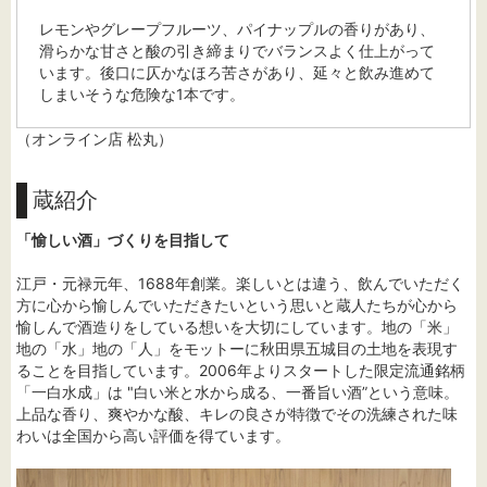
レモンやグレープフルーツ、パイナップルの香りがあり、
滑らかな甘さと酸の引き締まりでバランスよく仕上がって
います。後口に仄かなほろ苦さがあり、延々と飲み進めて
しまいそうな危険な1本です。
（オンライン店 松丸）
蔵紹介
「愉しい酒」づくりを目指して
江戸・元禄元年、1688年創業。楽しいとは違う、飲んでいただく
方に心から愉しんでいただきたいという思いと蔵人たちが心から
愉しんで酒造りをしている想いを大切にしています。地の「米」
地の「水」地の「人」をモットーに秋田県五城目の土地を表現す
ることを目指しています。2006年よりスタートした限定流通銘柄
「一白水成」は "白い米と水から成る、一番旨い酒”という意味。
上品な香り、爽やかな酸、キレの良さが特徴でその洗練された味
わいは全国から高い評価を得ています。