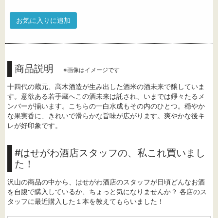
お気に入りに追加
商品説明
※画像はイメージです
十四代の蔵元、高木酒造が生み出した酒米の酒未来で醸していま
す。意欲ある若手蔵へこの酒未来は託され、いまでは錚々たるメ
ンバーが揃います。こちらの一白水成もその内のひとつ。穏やか
な果実香に、きれいで滑らかな旨味が広がります。爽やかな後キ
レが好印象です。
#はせがわ酒店スタッフの、私これ買いまし
た！
沢山の商品の中から、はせがわ酒店のスタッフが日頃どんなお酒
を自腹で購入しているか、ちょっと気になりませんか？ 各店のス
タッフに最近購入した１本を教えてもらいました！