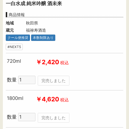
一白水成 純米吟醸 酒未来
商品情報
地域
秋田県
蔵元
福禄寿酒造
クール便推奨
本数制限あり
#NEXT5
720ml
￥2,420
税込
数量
完売しました
1800ml
￥4,620
税込
数量
完売しました