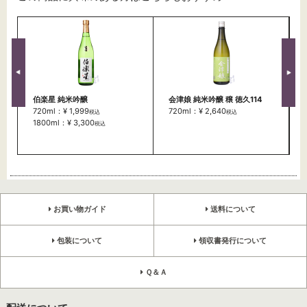
伯楽星 純米吟醸
会津娘 純米吟醸 穣 徳久114
720ml：¥ 1,999
720ml：¥ 2,640
税込
税込
1800ml：¥ 3,300
税込
お買い物ガイド
送料について
包装について
領収書発行について
Ｑ＆Ａ