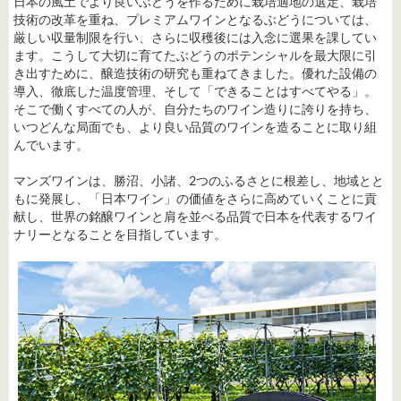
日本の風土でより良いぶどうを作るために栽培適地の選定、栽培
技術の改革を重ね、プレミアムワインとなるぶどうについては、
厳しい収量制限を行い、さらに収穫後には入念に選果を課してい
ます。こうして大切に育てたぶどうのポテンシャルを最大限に引
き出すために、醸造技術の研究も重ねてきました。優れた設備の
導入、徹底した温度管理、そして「できることはすべてやる」。
そこで働くすべての人が、自分たちのワイン造りに誇りを持ち、
いつどんな局面でも、より良い品質のワインを造ることに取り組
んでいます。
マンズワインは、勝沼、小諸、2つのふるさとに根差し、地域とと
もに発展し、「日本ワイン」の価値をさらに高めていくことに貢
献し、世界の銘醸ワインと肩を並べる品質で日本を代表するワイ
ナリーとなることを目指しています。