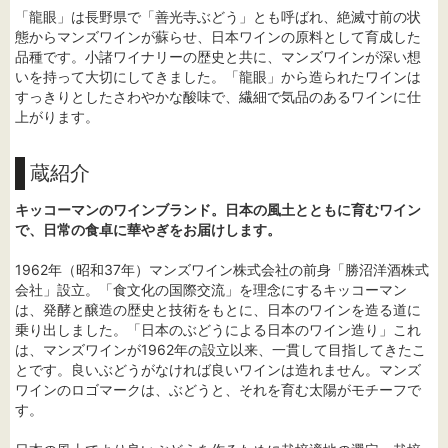
「龍眼」は長野県で「善光寺ぶどう」とも呼ばれ、絶滅寸前の状
態からマンズワインが蘇らせ、日本ワインの原料として育成した
品種です。小諸ワイナリーの歴史と共に、マンズワインが深い想
いを持って大切にしてきました。「龍眼」から造られたワインは
すっきりとしたさわやかな酸味で、繊細で気品のあるワインに仕
上がります。
蔵紹介
キッコーマンのワインブランド。日本の風土とともに育むワイン
で、日常の食卓に華やぎをお届けします。
1962年（昭和37年）マンズワイン株式会社の前身「勝沼洋酒株式
会社」設立。「食文化の国際交流」を理念にするキッコーマン
は、発酵と醸造の歴史と技術をもとに、日本のワインを造る道に
乗り出しました。「日本のぶどうによる日本のワイン造り」これ
は、マンズワインが1962年の設立以来、一貫して目指してきたこ
とです。良いぶどうがなければ良いワインは造れません。マンズ
ワインのロゴマークは、ぶどうと、それを育む太陽がモチーフで
す。