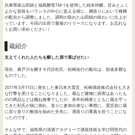
兵庫県産山田錦と福島酵母TM-1を使用した純米吟醸。甘みとふく
よかな旨味をバランスの中心に捉える様に、麹造りにおいて種麹
の配合から調整しました。調和の取れた山田錦の味わいに仕上が
っています。今回の出荷で最後のリリースになります。お忘れな
くお買い求めください！
蔵紹介
支えてくれた人たちを醸した酒で喜ばせたい
現在、廣戸川を醸す６代目杜氏・松崎祐行の船出は、前途多難な
ものでした。
2011年3月11日に発生した東日本大震災、松崎酒造株式会社も大き
な打撃を受けることになりました。蔵など建物に損害はあったも
のの商品などは概ね無事でしたが、長年松崎家とともに蔵を守っ
てきた杜氏が病に倒れ、造りに参加出来ない事態に。震災前に蔵
に戻り造りの勉強を始めた矢先に、酒造りの重責を担うことにな
ったのです。
そんな中で、福島県の清酒アカデミーで酒造技術を学び同世代の