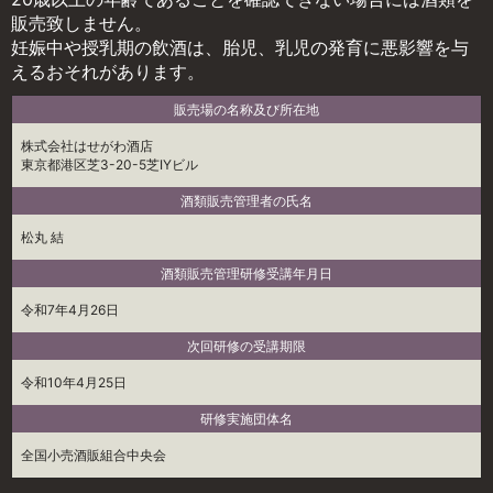
販売致しません。
妊娠中や授乳期の飲酒は、胎児、乳児の発育に悪影響を与
えるおそれがあります。
販売場の名称及び所在地
株式会社はせがわ酒店
東京都港区芝3-20-5芝IYビル
酒類販売管理者の氏名
松丸 結
酒類販売管理研修受講年月日
令和7年4月26日
次回研修の受講期限
令和10年4月25日
研修実施団体名
全国小売酒販組合中央会