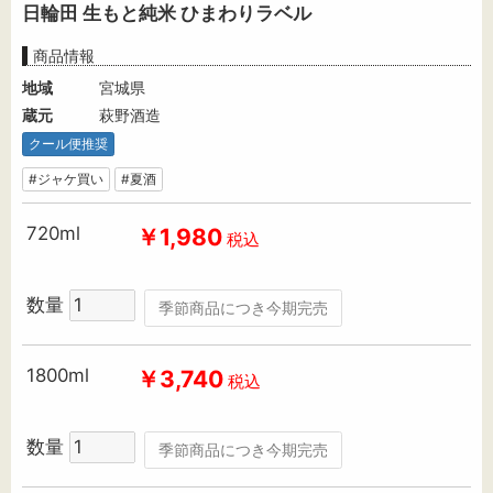
日輪田 生もと純米 ひまわりラベル
商品情報
地域
宮城県
蔵元
萩野酒造
クール便推奨
#ジャケ買い
#夏酒
720ml
￥1,980
税込
数量
季節商品につき今期完売
1800ml
￥3,740
税込
数量
季節商品につき今期完売