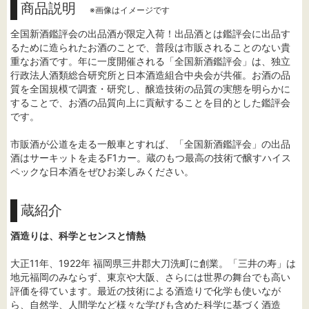
商品説明
※画像はイメージです
全国新酒鑑評会の出品酒が限定入荷！出品酒とは鑑評会に出品す
るために造られたお酒のことで、普段は市販されることのない貴
重なお酒です。年に一度開催される「全国新酒鑑評会」は、独立
行政法人酒類総合研究所と日本酒造組合中央会が共催。お酒の品
質を全国規模で調査・研究し、醸造技術の品質の実態を明らかに
することで、お酒の品質向上に貢献することを目的とした鑑評会
です。
市販酒が公道を走る一般車とすれば、「全国新酒鑑評会」の出品
酒はサーキットを走るF1カー。蔵のもつ最高の技術で醸すハイス
ペックな日本酒をぜひお楽しみください。
蔵紹介
酒造りは、科学とセンスと情熱
大正11年、1922年 福岡県三井郡大刀洗町に創業。「三井の寿」は
地元福岡のみならず、東京や大阪、さらには世界の舞台でも高い
評価を得ています。最近の技術による酒造りで化学も使いなが
ら、自然学、人間学など様々な学びも含めた科学に基づく酒造