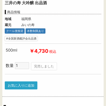
三井の寿 大吟醸 出品酒
商品情報
地域
福岡県
蔵元
みいの寿
クール便推奨
本数制限あり
#全国新酒鑑評会出品酒
500ml
￥4,730
税込
数量
完売しました
お気に入りに追加