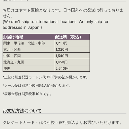
お届けはヤマト運輸となります。日本国外への発送は行っておりま
せん。
(We don't ship to international locations. We only ship for
addresses in Japan.)
お届け地域
配送料（税込）
関東・甲信越・北陸・中部
1,210円
東北・関西
1,320円
中国・四国
1,540円
北海道・九州
1,650円
沖縄
2,640円
*上記に別途配送カートン代330円(税込)が掛かります。
*クール便は別途440円(税込)が掛かります。
*表示金額は消費税率10％です。
お支払方法について
クレジットカード・代金引換・銀行振込よりお選びいただけます。