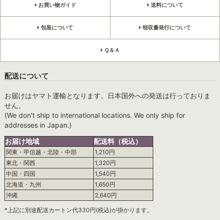
お買い物ガイド
送料について
包装について
領収書発行について
Ｑ＆Ａ
配送について
お届けはヤマト運輸となります。日本国外への発送は行っておりま
せん。
(We don't ship to international locations. We only ship for
addresses in Japan.)
お届け地域
配送料（税込）
関東・甲信越・北陸・中部
1,210円
東北・関西
1,320円
中国・四国
1,540円
北海道・九州
1,650円
沖縄
2,640円
*上記に別途配送カートン代330円(税込)が掛かります。