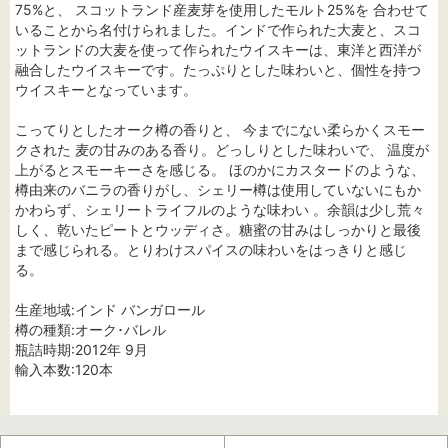
75%と、 スコットランド産麦芽を使用したモルト25%を 合わせて
いることから名付けられました。インドで作られた大麦と、スコ
ットランドの大麦を使って作られたウイスキーは、東洋と西洋が
融合したウイスキーです。たっぷりとした味わいと、個性を持つ
ウイスキーとなっています。
こってりとしたオーク樽の香りと、 今までにない柔らかくスモー
クされた 麦の甘みのある香り。どっしりとした味わいで、 温度が
上がるとスモーキーさを感じる。 ほのかにカスタードのような、
樽由来のバニラの香りがし、シェリー樽は使用していないにもか
かわらず、シェリートライフルのような味わい 。余韻は少し荒々
しく、乾いたピートとウッディさ。糖蜜の甘みはしっかりと最後
まで感じられる。とりわけスパイスの味わいをはっきりと感じ
る。
生産地域:インド バンガロール
樽の種類:オーク･バレル
瓶詰時期:2012年 9月
輸入本数:120本