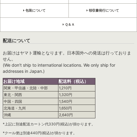
包装について
領収書発行について
Ｑ＆Ａ
配送について
お届けはヤマト運輸となります。日本国外への発送は行っておりま
せん。
(We don't ship to international locations. We only ship for
addresses in Japan.)
お届け地域
配送料（税込）
関東・甲信越・北陸・中部
1,210円
東北・関西
1,320円
中国・四国
1,540円
北海道・九州
1,650円
沖縄
2,640円
*上記に別途配送カートン代330円(税込)が掛かります。
*クール便は別途440円(税込)が掛かります。