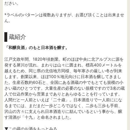
ださい。
*ラベルのパターンは複数ありますが、お選び頂くことは出来ませ
ん。
蔵紹介
「和醸良酒」のもと日本酒を醸す。
江戸文政年間、1820年頃創業。町のほぼ中央に北アルプスに源を
発する犀川が流れ、まわりは山々に囲まれ、標高400メートルを
越えるため、同じ県の北信地方同様、毎年寒さの厳しい冬が到来
します。創業以来、ほぼ100％地元向けに日本酒を醸してきまし
た。生産石数約60石と、全国にある酒蔵の中でもとても規模の小
さい蔵のひとつです。大量生産の必要のない規模ですので3名の蔵
人で仕込作業から営業までありとあらゆることを行っています。
人間だと一人前といえば「二十歳」。日本酒造りで一人前ににな
るまでには、まだまだ一歩どころではなく、二歩も三歩も手前、
沢山の方々に支えられ日本酒造りに励んでいるという事から、醸
す清酒が「十九」と命名されました。
▼この蔵のお酒をもっとみる