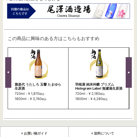
この商品に興味のある方はこちらもおすすめ
雅楽代 うたしろ 玉響 たまゆら
羽根屋 純米吟醸 プリズム
生原酒
Hologram Label 無濾過生原酒
720ml：¥ 1,870
720ml：¥ 2,180
税込
税込
1800ml：¥ 3,740
1800ml：¥ 4,280
税込
税込
お買い物ガイド
送料について