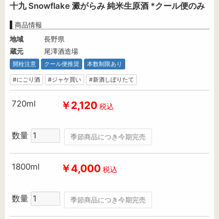
十九 Snowflake 澱がらみ 純米生原酒 *クール便のみ
商品情報
地域
長野県
蔵元
尾澤酒造場
開栓注意
クール便推奨
本数制限あり
#にごり酒
#ジャケ買い
#新酒しぼりたて
720ml
￥2,120
税込
数量
季節商品につき今期完売
1800ml
￥4,000
税込
数量
季節商品につき今期完売