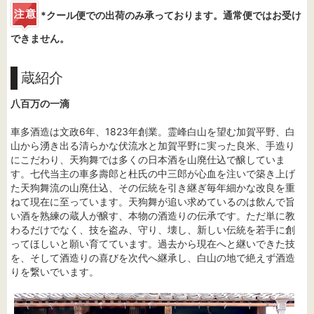
*クール便での出荷のみ承っております。通常便ではお受け
できません。
蔵紹介
八百万の一滴
車多酒造は文政6年、1823年創業。霊峰白山を望む加賀平野、白
山から湧き出る清らかな伏流水と加賀平野に実った良米、手造り
にこだわり、天狗舞では多くの日本酒を山廃仕込で醸していま
す。七代当主の車多壽郎と杜氏の中三郎が心血を注いで築き上げ
た天狗舞流の山廃仕込、その伝統を引き継ぎ毎年細かな改良を重
ねて現在に至っています。天狗舞が追い求めているのは飲んで旨
い酒を熟練の蔵人が醸す、本物の酒造りの伝承です。ただ単に教
わるだけでなく、技を盗み、守り、壊し、新しい伝統を若手に創
ってほしいと願い育てています。過去から現在へと継いできた技
を、そして酒造りの喜びを次代へ継承し、白山の地で絶えず酒造
りを繋いでいます。