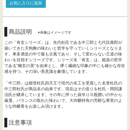
お気に入りに追加
商品説明
※画像はイメージです
この「有玄シリーズ」は、先代杜氏である中三郎と七代目壽郎が
築いてきた天狗舞の味わいと哲学を守っていくシリーズとなりま
す。車多酒造の中で最も古風であり、そして変わらない王道の味
わいを目指すシリーズです。シリーズ名「有玄」は、能楽の哲学
である“幽玄の美”を由来とし、儚く繊細な印象の中にも確かな存在
感を持つ、その深い美意識を象徴しています。
「中三郎」は能登杜氏四天王で現代の名工を受賞した名誉杜氏の
中三郎杜氏が商品名の由来です。現在はその造りを杜氏・岡田謙
治氏が継承しています。その年に搾った袋吊り斗瓶囲いの中から
厳選。バランスの取れた味わいで、大吟醸特有の芳醇な果実のよ
うな吟醸香をお楽しみ頂けます。
注意事項