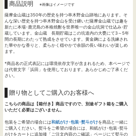
商品説明
※画像はイメージです
薩摩金山蔵は350年の歴史を持つ串木野金山跡地にあります。そ
んな深い歴史を持つ串木野金山を受け継いだ薩摩金山蔵では趣を
新たに本場･鹿児島の本格焼酎を世界唯一の金山坑洞で仕込み･貯
蔵しています。金山蔵 長期貯蔵はこの坑道内の大甕にて3～5年
間の長期にわたって熟成をさせています。黄金麹による洗練され
た華やかな香りと、柔らかく穏やかで余韻の長い味わいが楽しめ
ます。
*商品名の正式表記には環境依存文字が含まれるため、本ページで
は代替文字「浜田」を使用しております。あらかじめご了承くだ
さい。
贈り物としてご購入のお客様へ
こちらの商品は【箱付き】商品ですので、別途ギフト箱をご購入
いただく必要はございません。
包装をご希望の場合には
和紙がけ･包装･熨斗がけ
を商品と一緒に
ご購入ください。熨斗をご希望の場合には、和紙がけ･包装･熨斗
がけをカートに追加後「ご注文内容のご確認」ページにて熨斗の