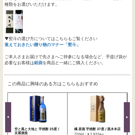
種類をお選びいただけます。
▼熨斗の選び方についてはこちらもご覧ください
覚えておきたい贈り物のマナー「熨斗」
ご本人さまお届けで先さまへご持参になる場合など、手提げ袋が
必要なお客様は
紙袋
を商品と一緒にご購入ください。
この商品に興味のある方はこちらもおすすめ
空と風と大地と 芋焼酎 25度 /
橘 原酒 芋焼酎 37度 / 黒木本店
京屋酒造
720ml：¥ 2,937
税込