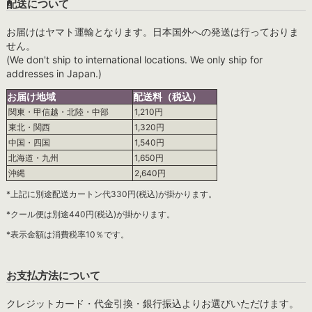
配送について
お届けはヤマト運輸となります。日本国外への発送は行っておりま
せん。
(We don't ship to international locations. We only ship for
addresses in Japan.)
お届け地域
配送料（税込）
関東・甲信越・北陸・中部
1,210円
東北・関西
1,320円
中国・四国
1,540円
北海道・九州
1,650円
沖縄
2,640円
*上記に別途配送カートン代330円(税込)が掛かります。
*クール便は別途440円(税込)が掛かります。
*表示金額は消費税率10％です。
お支払方法について
クレジットカード・代金引換・銀行振込よりお選びいただけます。