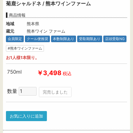
菊鹿シャルドネ / 熊本ワインファーム
商品情報
地域
熊本県
蔵元
熊本ワイン ファーム
会員限定
クール便推奨
本数制限あり
受取期限あり
店頭受取NG
#熊本ワインファーム
お1人様1本限り。
750ml
￥3,498
税込
数量
完売しました
お気に入りに追加